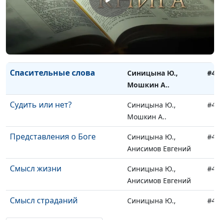
Настоящий ученик Иисуса
Синицына Ю.,
#42
Мошкин А..
Заповеди блаженств
Синицына Ю.,
#42
Мошкин А..
Спасительные слова
Синицына Ю.,
#42
Мошкин А..
Судить или нет?
Синицына Ю.,
#42
Мошкин А..
Представления о Боге
Синицына Ю.,
#42
Анисимов Евгений
Смысл жизни
Синицына Ю.,
#41
Анисимов Евгений
Смысл страданий
Синицына Ю.,
#41
Анисимов Евгений