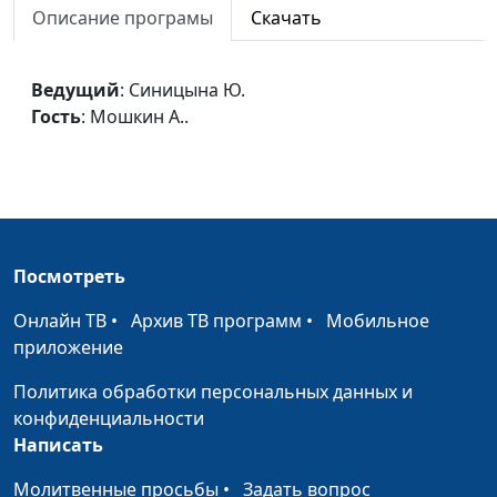
Описание програмы
Скачать
Благословенный день
Синицына Ю.,
#41
Гунько Леонтий,
магистр теологии
Ведущий
: Синицына Ю.
Гость
: Мошкин А..
Закон Божий
Синицына Ю.,
#41
Гунько Леонтий,
магистр теологии
Защита от смерти
Синицына Ю.,
#41
Гунько Леонтий,
Посмотреть
магистр теологии
Онлайн ТВ
•
Архив ТВ программ
•
Мобильное
Спасение без Бога
Синицына Ю.,
#41
приложение
Гунько Леонтий,
магистр теологии
Политика обработки персональных данных и
конфиденциальности
Бремя греха
Синицына Ю.,
#41
Написать
Гунько Леонтий,
магистр теологии
Молитвенные просьбы
•
Задать вопрос