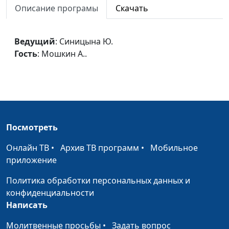
магистр теологии
Описание програмы
Скачать
Закон Божий
Синицына Ю.,
#41
Гунько Леонтий,
Ведущий
: Синицына Ю.
магистр теологии
Гость
: Мошкин А..
Защита от смерти
Синицына Ю.,
#41
Гунько Леонтий,
магистр теологии
Спасение без Бога
Синицына Ю.,
#41
Посмотреть
Гунько Леонтий,
магистр теологии
Онлайн ТВ
•
Архив ТВ программ
•
Мобильное
приложение
Бремя греха
Синицына Ю.,
#41
Гунько Леонтий,
Политика обработки персональных данных и
магистр теологии
конфиденциальности
Написать
Запретный плод
Синицына Ю.,
#40
Гунько Леонтий,
Молитвенные просьбы
•
Задать вопрос