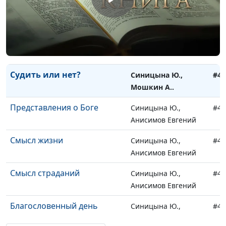
Заповеди блаженств
Синицына Ю.,
#42
Мошкин А..
Спасительные слова
Синицына Ю.,
#42
Мошкин А..
Судить или нет?
Синицына Ю.,
#42
Мошкин А..
Представления о Боге
Синицына Ю.,
#42
Анисимов Евгений
Смысл жизни
Синицына Ю.,
#41
Анисимов Евгений
Смысл страданий
Синицына Ю.,
#41
Анисимов Евгений
Благословенный день
Синицына Ю.,
#41
Гунько Леонтий,