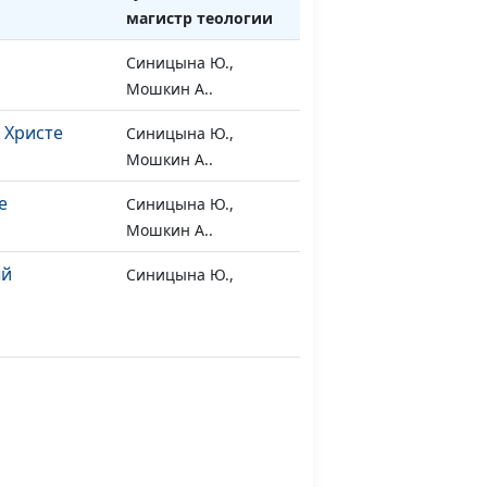
магистр теологии
Синицына Ю.,
#406
Мошкин А..
 Христе
Синицына Ю.,
#405
Мошкин А..
е
Синицына Ю.,
#404
Мошкин А..
ый
Синицына Ю.,
#403
Мошкин А..
...»
Синицына Ю.,
#402
Мошкин А..
ия
Синицына Ю., Юнак
#401
В.
Синицына Ю., Юнак
#400