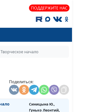
магистр теологии
ПОДДЕРЖИТЕ НАС
ога
Синицына Ю.,
#411
Гунько Леонтий,
магистр теологии
Синицына Ю.,
#410
Гунько Леонтий,
магистр теологии
Творческое начало
д
Синицына Ю.,
#409
Гунько Леонтий,
магистр теологии
одобию
Поделиться:
Синицына Ю.,
#408
Гунько Леонтий,
магистр теологии
чало
Синицына Ю.,
#407
Гунько Леонтий,