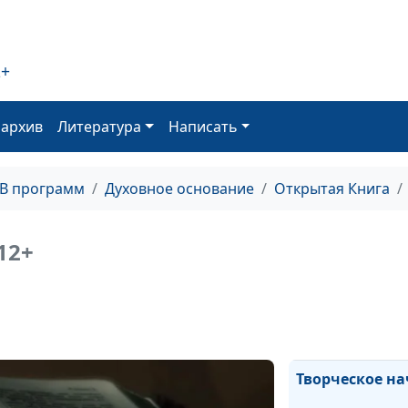
Спасение без Б
2+
оархив
Литература
Написать
Бремя греха
ТВ программ
Духовное основание
Открытая Книга
Запретный пло
12+
По образу и п
Творческое на