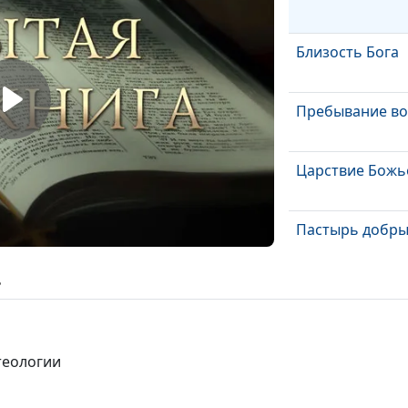
Близость Бога
Пребывание во
Царствие Божь
Пастырь добр
ь
«Придите ко Мне
Божьи обещан
 теологии
Жизнь в свете