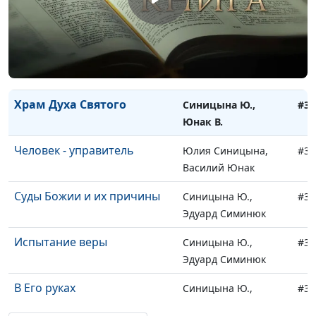
Раб Божий
Синицына Ю., Юнак
#39
В.
Верный управитель
Синицына Ю., Юнак
#39
В.
Храм Духа Святого
Синицына Ю.,
#38
Юнак В.
Человек - управитель
Юлия Синицына,
#38
Василий Юнак
Суды Божии и их причины
Синицына Ю.,
#38
Эдуард Симинюк
Испытание веры
Синицына Ю.,
#38
Эдуард Симинюк
В Его руках
Синицына Ю.,
#38
Эдуард Симинюк