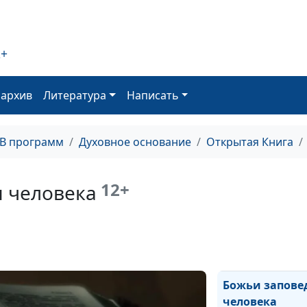
Что мешает ве
2+
Награда за вер
оархив
Литература
Написать
Происхождение
ТВ программ
Духовное основание
Открытая Книга
Уверенность в
спасении
12+
я человека
Послушание
Власть от Бога
Божьи запове
человека