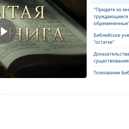
"Придите ко мн
труждающиеся
обремененные
Библейское уч
"остатке"
Доказательств
существования
Толкование Би
ь
Вино в Библии
Божие наказан
Что включает в