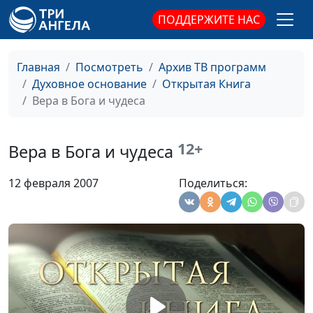
человека
Зайцев Е. В.
ПОДДЕРЖИТЕ НАС
"Придите ко мне все
Синицына Ю.,
#36
труждающиеся и
Мухаметвалеев Р.
Главная
Посмотреть
Архив ТВ программ
обремененные"
Духовное основание
Открытая Книга
Библейское учение об
Синицына Ю.,
#36
Вера в Бога и чудеса
"остатке"
Мухаметвалеев Р.
Доказательства
Синицына Ю.,
#35
12+
Вера в Бога и чудеса
существования Бога
Мухаметвалеев Р.
12 февраля 2007
Поделиться:
Толкование Библии
Синицына Ю.,
#35
Мухаметвалеев Р.
Вино в Библии
Синицына Ю.,
#35
Мухаметвалеев Р.
Божие наказание
Синицына Ю.,
#35
Мухаметвалеев Р.