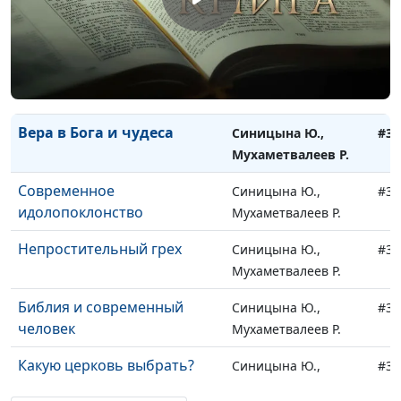
Что включает в себя жизнь
Синицына Ю.,
#35
с Богом?
Мухаметвалеев Р.
Религиозный фанатизм или
Синицына Ю.,
#35
крепкая вера?
Мухаметвалеев Р.
Вера в Бога и чудеса
Синицына Ю.,
#35
Мухаметвалеев Р.
Современное
Синицына Ю.,
#35
идолопоклонство
Мухаметвалеев Р.
Непростительный грех
Синицына Ю.,
#35
Мухаметвалеев Р.
Библия и современный
Синицына Ю.,
#35
человек
Мухаметвалеев Р.
Какую церковь выбрать?
Синицына Ю.,
#34
Мухаметвалеев Р.