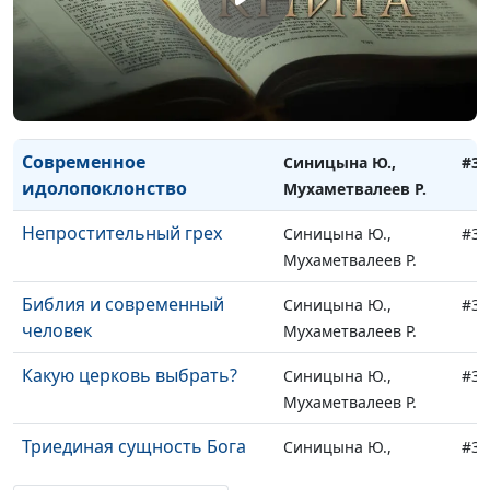
Религиозный фанатизм или
Синицына Ю.,
#35
крепкая вера?
Мухаметвалеев Р.
Вера в Бога и чудеса
Синицына Ю.,
#35
Мухаметвалеев Р.
Современное
Синицына Ю.,
#35
идолопоклонство
Мухаметвалеев Р.
Непростительный грех
Синицына Ю.,
#35
Мухаметвалеев Р.
Библия и современный
Синицына Ю.,
#35
человек
Мухаметвалеев Р.
Какую церковь выбрать?
Синицына Ю.,
#34
Мухаметвалеев Р.
Триединая сущность Бога
Синицына Ю.,
#34
Зайцев Е.