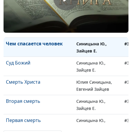
Национальность и религия
Синицына Ю.,
#34
Зайцев Е.
Человек, угодный Господу
Синицына Ю.,
#34
Зайцев Е.
Чем спасается человек
Синицына Ю.,
#34
Зайцев Е.
Суд Божий
Синицына Ю.,
#34
Зайцев Е.
Смерть Христа
Юлия Синицына,
#34
Евгений Зайцев
Вторая смерть
Синицына Ю.,
#34
Зайцев Е.
Первая смерть
Синицына Ю.,
#34
Зайцев Е.