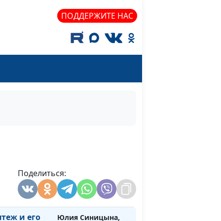
ристово
Иван Вельгоша,
ПОДДЕРЖИТЕ НАС
священнослужитель
 другой
Юлия Синицына,
#1679
Иван Вельгоша,
священнослужитель
,
Юлия Синицына,
#1678
вященство
Иван Вельгоша,
священнослужитель
времена
Юлия Синицына,
#1677
орые от
Иван Вельгоша,
священнослужитель
ьтяне
Поделиться:
Юлия Синицына,
#1676
яться
Иван Вельгоша,
у?
священнослужитель
ятеж и его
Юлия Синицына,
#1675