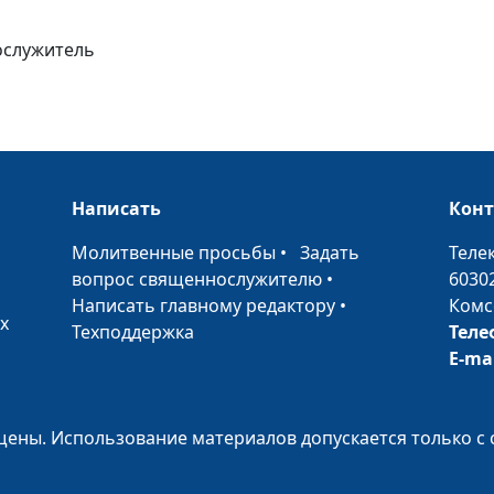
душам вашим»
ослужитель
Возьми крест с
Черти — служит
Написать
Кон
или тьмы?
•
Молитвенные просьбы
•
Задать
Теле
вопрос священнослужителю
•
6030
Написать главному редактору
•
Комс
Смерть вторая.
х
Техподдержка
Теле
надежд?
E-ma
Страшный суд. 
ены. Использование материалов допускается только с 
который измени