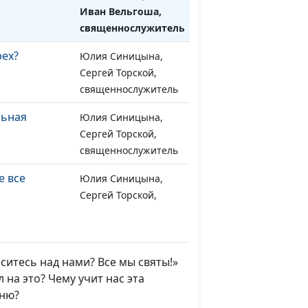
Иван Вельгоша,
священнослужитель
рех?
Юлия Синицына,
#1674
Сергей Торской,
священнослужитель
льная
Юлия Синицына,
#1673
Сергей Торской,
священнослужитель
е все
Юлия Синицына,
#1672
Сергей Торской,
священнослужитель
ом: герои
Юлия Синицына,
#1671
Сергей Торской,
итесь над нами? Все мы святы!»
священнослужитель
 на это? Чему учит нас эта
ыню?
йдете покой
Юлия Синицына,
#1670