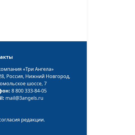
?
Сергей Торской,
священнослужитель
вой
Юлия Синицына,
#1669
Сергей Торской,
священнослужитель
ели света
Юлия Синицына,
#1668
такты
Александр Синицын,
священнослужитель,
компания «Три Ангела»
магистр богословия
28,
Россия, Нижний Новгород,
омольское шоссе, 7
 Конец всех
Юлия Синицына,
#1667
фон:
8 800 333-84-05
Александр Синицын,
il:
mail@3angels.ru
священнослужитель,
магистр богословия
День,
Юлия Синицына,
#1666
согласия редакции.
т все?
Александр Синицын,
священнослужитель,