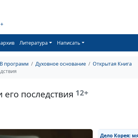
Воскресение Х
2+
«Один берется,
оставляется»
оархив
Литература
Написать
Род избранный
царственное с
ТВ программ
Духовное основание
Открытая Книга
едствия
«В последние 
отступят некот
12+
и его последствия
веры»
Почему израил
начали поклон
золотому тельц
Дело Корея: м