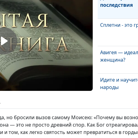
последствия
Сплетни - это г
Авигея — идеа
женщина?
Идите и научит
народы
ь
Общение с Бог
Библии и мы
а, но бросили вызов самому Моисею: «Почему вы вознос
на — это не просто древний спор. Как Бог отреагировал
и и том, как легко святость может превратиться в горд
Что значит «на