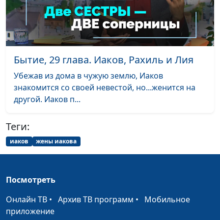
священнослужитель
Куда пропал Ковчег Завета?
Юлия Синицына,
#15
Вениамин
Дашкевич,
Бытие, 29 глава. Иаков, Рахиль и Лия
священнослужитель
Убежав из дома в чужую землю, Иаков
Что Иисус называл верой?
Юлия Синицына,
#15
знакомится со своей невестой, но...женится на
Вениамин
другой. Иаков п...
Дашкевич,
священнослужитель
Теги:
Притча о блудном сыне:
Юлия Синицына,
#15
иаков
жены иакова
что в ней нового?
Вениамин
Дашкевич,
священнослужитель
Посмотреть
Главная цель жертвы
Юлия Синицына,
#15
Онлайн ТВ
•
Архив ТВ программ
•
Мобильное
Иисуса Христа
Вениамин
приложение
Дашкевич,