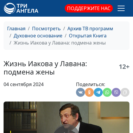
старший научный
ПОДДЕРЖИТЕ НАС
сотрудник Института
перевода Библии
им. М.П. Кулакова
Главная
Посмотреть
Архив ТВ программ
Духовное основание
Открытая Книга
Испытания Иосифа и Божий
Юлия Синицына,
#15
Жизнь Иакова у Лавана: подмена жены
промысел
Иван Лобанов,
старший научный
сотрудник Института
Жизнь Иакова у Лавана:
12+
перевода Библии
подмена жены
им. М.П. Кулакова
04 сентября 2024
Поделиться:
История Иосифа. Из
Юлия Синицына,
#15
любимчиков — в рабы
Иван Лобанов,
старший научный
сотрудник Института
перевода Библии
им. М.П. Кулакова