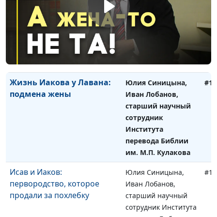
Жизнь Иакова: помогает ли
Юлия Синицына,
#15
Бог решать проблемы?
Иван Лобанов,
старший научный
сотрудник Института
перевода Библии
им. М.П. Кулакова
Жизнь Иакова у Лавана:
Юлия Синицына,
#15
подмена жены
Иван Лобанов,
старший научный
сотрудник
Института
перевода Библии
им. М.П. Кулакова
Исав и Иаков:
Юлия Синицына,
#15
первородство, которое
Иван Лобанов,
продали за похлебку
старший научный
сотрудник Института