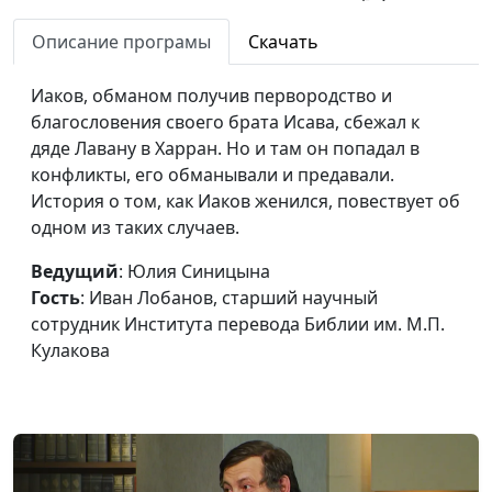
перевода Библии
им. М.П. Кулакова
Описание програмы
Скачать
Брак по-библейски.
Юлия Синицына,
#15
Иаков, обманом получив первородство и
История Исаака и Ревекки
Иван Лобанов,
благословения своего брата Исава, сбежал к
старший научный
дяде Лавану в Харран. Но и там он попадал в
сотрудник Института
конфликты, его обманывали и предавали.
перевода Библии
История о том, как Иаков женился, повествует об
им. М.П. Кулакова
одном из таких случаев.
Авраам и Исаак.
Юлия Синицына,
#15
Ведущий
: Юлия Синицына
Жертвоприношение и
Иван Лобанов,
Гость
: Иван Лобанов, старший научный
спасение
старший научный
сотрудник Института перевода Библии им. М.П.
сотрудник Института
Кулакова
перевода Библии
им. М.П. Кулакова
Призвание Авраама и
Юлия Синицына,
#15
Божье обещание
Иван Лобанов,
старший научный