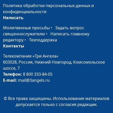
священнослужитель
Политика обработки персональных данных и
конфиденциальности
Что важно знать о втором
Юлия Синицына,
#15
Написать
исходе
Вениамин
Дашкевич,
Молитвенные просьбы
•
Задать вопрос
священнослужитель
священнослужителю
•
Написать главному
редактору
•
Техподдержка
Странные требования
Юлия Синицына,
#15
Контакты
Иисуса
Вениамин
Дашкевич,
Телекомпания «Три Ангела»
священнослужитель
603028,
Россия, Нижний Новгород,
Комсомольское
шоссе, 7
Богохульствовал ли
Юлия Синицына,
#15
Телефон:
8 800 333-84-05
Христос?
Вениамин
E-mail:
mail@3angels.ru
Дашкевич,
священнослужитель
Как двигать горы с
© Все права защищены. Использование материалов
Юлия Синицына,
#15
помощью молитвы
допускается только с согласия редакции.
Вениамин
Дашкевич,