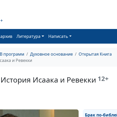
2+
Жизнь Иакова у
оархив
Литература
Написать
подмена жены
ТВ программ
Духовное основание
Открытая Книга
саака и Ревекки
Исав и Иаков:
12+
 История Исаака и Ревекки
первородство, 
продали за пох
Брак по-библе