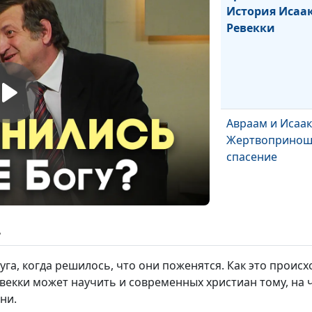
История Исаа
Ревекки
Авраам и Исаак
Жертвопринош
спасение
ь
Призвание Авр
Божье обещан
руга, когда решилось, что они поженятся. Как это прои
векки может научить и современных христиан тому, на
ни.