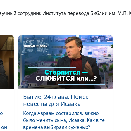
аучный сотрудник Института перевода Библии им. М.П. 
Почему Каин уб
Духовная слепо
прозрение
Дерево рая: по
Бытие, 24 глава. Поиск
допустил иску
невесты для Исаака
го
Когда Авраам состарился, важно
было женить сына, Исаака. Как в те
 он
времена выбирали суженых?
Как молитва м