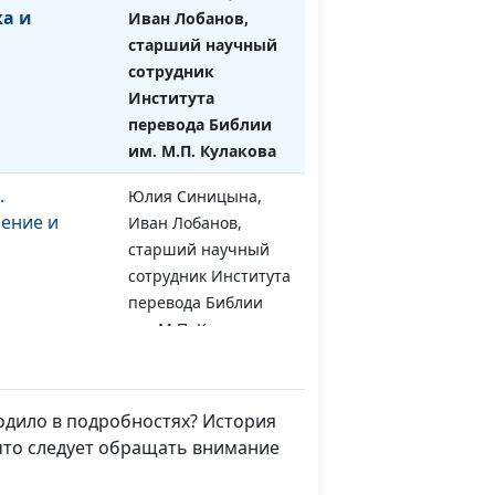
ка и
Иван Лобанов,
старший научный
сотрудник
Института
перевода Библии
им. М.П. Кулакова
.
Юлия Синицына,
#1590
ение и
Иван Лобанов,
старший научный
сотрудник Института
перевода Библии
им. М.П. Кулакова
аама и
Юлия Синицына,
#1589
ие
Иван Лобанов,
сходило в подробностях? История
старший научный
 что следует обращать внимание
сотрудник Института
перевода Библии