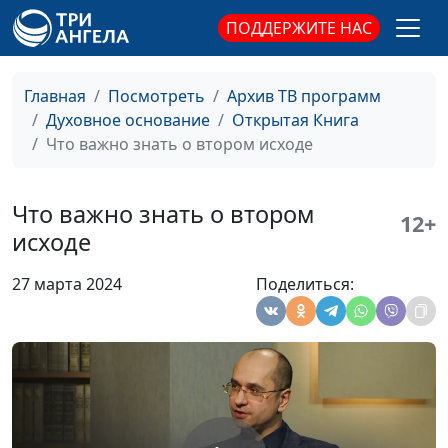
Вениамин Дашкевич,
ПОДДЕРЖИТЕ НАС
священнослужитель
Как действует Божья
Юлия Синицына,
#1
Главная
Посмотреть
Архив ТВ программ
благодать
Вениамин Дашкевич,
Духовное основание
Открытая Книга
священнослужитель
Что важно знать о втором исходе
Три духовные эпохи в
Юлия Синицына,
#1
жизни человечества
Вениамин Дашкевич,
Что важно знать о втором
12+
священнослужитель
исходе
Куда пропал Ковчег Завета?
Юлия Синицына,
#1
27 марта 2024
Поделиться:
Вениамин Дашкевич,
священнослужитель
Что Иисус называл верой?
Юлия Синицына,
#1
Вениамин Дашкевич,
священнослужитель
Притча о блудном сыне:
Юлия Синицына,
#1