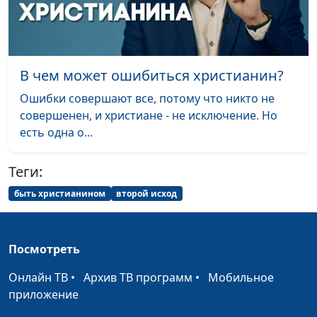
Как христианину не
Юлия Синицына,
#1
потерять себя в
Михаил Лазарь,
современном мире
священнослужитель,
магистр богословия
В чем может ошибиться христианин?
К спасению и служению
Юлия Синицына,
#1
Ошибки совершают все, потому что никто не
призывает Бог
Михаил Лазарь,
совершенен, и христиане - не исключение. Но
священнослужитель,
есть одна о...
магистр богословия
Как сохранить духовность в
Теги:
Юлия Синицына,
#1
современном мире
Михаил Лазарь,
быть христианином
второй исход
священнослужитель,
магистр богословия
Посмотреть
Библейские пророчества о
Юлия Синицына,
#1
последнем времени
Михаил Лазарь,
Онлайн ТВ
•
Архив ТВ программ
•
Мобильное
священнослужитель,
приложение
магистр богословия