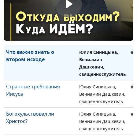
что в ней нового?
Вениамин Дашкевич,
священнослужитель
Главная цель жертвы
Юлия Синицына,
#1
Иисуса Христа
Вениамин Дашкевич,
священнослужитель
Что важно знать о
Юлия Синицына,
#1
втором исходе
Вениамин
Дашкевич,
священнослужитель
Странные требования
Юлия Синицына,
#1
Иисуса
Вениамин Дашкевич,
священнослужитель
Богохульствовал ли
Юлия Синицына,
#1
Христос?
Вениамин Дашкевич,
священнослужитель