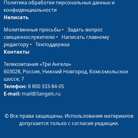
Политика обработки персональных данных и
Жизнь на земле по
Юлия Синицына,
#1
конфиденциальности
принципам неба
Михаил Лазарь,
Написать
священнослужитель,
магистр богословия
Молитвенные просьбы
•
Задать вопрос
священнослужителю
•
Написать главному
Как избежать лицемерия в
Юлия Синицына,
#1
редактору
•
Техподдержка
вере
Михаил Лазарь,
Контакты
священнослужитель,
магистр богословия
Телекомпания «Три Ангела»
603028,
Россия, Нижний Новгород,
Комсомольское
Помощь ближнему: как,
Юлия Синицына,
#1
шоссе, 7
зачем и сколько
Михаил Лазарь,
Телефон:
8 800 333-84-05
священнослужитель,
E-mail:
mail@3angels.ru
магистр богословия
Радоваться ли
Юлия Синицына,
#1
© Все права защищены. Использование материалов
приближению конца света?
Михаил Лазарь,
допускается только с согласия редакции.
священнослужитель,
магистр богословия