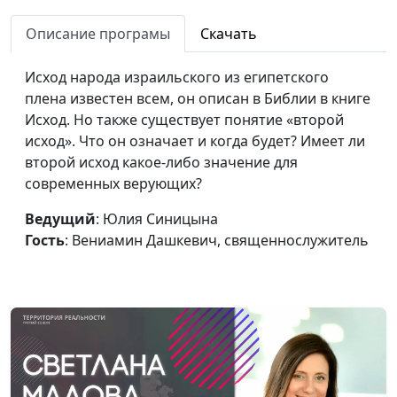
Как двигать горы с
Юлия Синицына,
#1
помощью молитвы
Описание програмы
Скачать
Вениамин Дашкевич,
священнослужитель
Исход народа израильского из египетского
Почему Иисус выгнал из
Юлия Синицына,
#1
плена известен всем, он описан в Библии в книге
храма торговцев?
Вениамин Дашкевич,
Исход. Но также существует понятие «второй
священнослужитель
исход». Что он означает и когда будет? Имеет ли
второй исход какое-либо значение для
В чём был виноват Иисус
Юлия Синицына,
#1
современных верующих?
Христос
Вениамин Дашкевич,
священнослужитель
Ведущий
: Юлия Синицына
Гость
: Вениамин Дашкевич, священнослужитель
Чего ожидали люди от
Юлия Синицына,
#1
Христа?
Вениамин Дашкевич,
священнослужитель
Что отвечал Иисус на
Юлия Синицына,
#1
сложные вопросы?
Вениамин Дашкевич,
священнослужитель