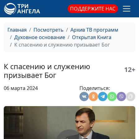
священнослужитель
ПОДДЕРЖИТЕ НАС
Эмоции и чувства в жизни
Юлия Синицына,
#
верующего
Михаил Лазарь,
Главная
Посмотреть
Архив ТВ программ
священнослужитель,
Духовное основание
Открытая Книга
магистр богословия
К спасению и служению призывает Бог
Воспитание детей:
Юлия Синицына,
#
библейские основы
Михаил Лазарь,
К спасению и служению
священнослужитель,
12+
призывает Бог
магистр богословия
Библия о семье: семья с
Юлия Синицына,
#
06 марта 2024
Поделиться:
точки зрения Бога
Михаил Лазарь,
священнослужитель,
магистр богословия
Пожертвования и десятина
Юлия Синицына,
#
в жизни христианина
Михаил Лазарь,
священнослужитель,