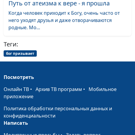
священнослужитель,
Путь от атеизма к вере - я прошла
магистр богословия
Когда человек приходит к Богу, очень часто от
него уходят друзья и даже отворачиваются
Воскресение мёртвых: что
Юлия Синицына,
#
родные. Мо...
говорит Библия
Михаил Лазарь,
священнослужитель,
магистр богословия
Теги:
бог призывает
По образу и подобию Бога:
Юлия Синицына,
#
что это значит?
Михаил Лазарь,
священнослужитель,
магистр богословия
Посмотреть
Крещение и жизнь в церкви
Онлайн ТВ
•
Архив ТВ программ
•
Мобильное
Юлия Синицына,
#
приложение
Сергей Долматов,
священнослужитель
Политика обработки персональных данных и
Как помочь взрастить веру
конфиденциальности
Юлия Синицына,
#
Написать
Сергей Долматов,
священнослужитель
Молитвенные просьбы
•
Задать вопрос