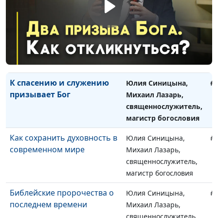
магистр богословия
Как христианину не
Юлия Синицына,
#
потерять себя в
Михаил Лазарь,
современном мире
священнослужитель,
магистр богословия
К спасению и служению
Юлия Синицына,
#
призывает Бог
Михаил Лазарь,
священнослужитель,
магистр богословия
Как сохранить духовность в
Юлия Синицына,
#
современном мире
Михаил Лазарь,
священнослужитель,
магистр богословия
Библейские пророчества о
Юлия Синицына,
#
последнем времени
Михаил Лазарь,
священнослужитель,