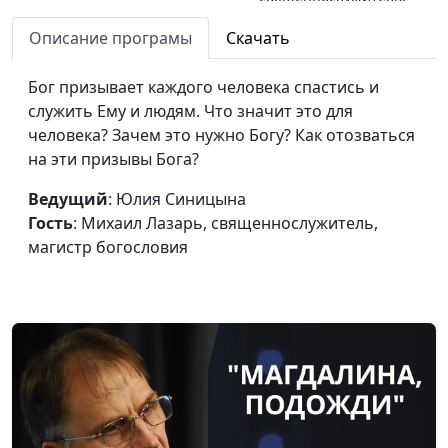
магистр богословия
Описание програмы
Скачать
Жизнь на земле по
Юлия Синицына,
#
принципам неба
Бог призывает каждого человека спастись и
Михаил Лазарь,
служить Ему и людям. Что значит это для
священнослужитель,
человека? Зачем это нужно Богу? Как отозваться
магистр богословия
на эти призывы Бога?
Как избежать лицемерия в
Юлия Синицына,
#
вере
Ведущий
: Юлия Синицына
Михаил Лазарь,
Гость
: Михаил Лазарь, священнослужитель,
священнослужитель,
магистр богословия
магистр богословия
Помощь ближнему: как,
Юлия Синицына,
#
зачем и сколько
Михаил Лазарь,
священнослужитель,
магистр богословия
Радоваться ли
Юлия Синицына,
#
приближению конца света?
Михаил Лазарь,