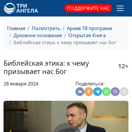
Сергей Долматов,
ПОДДЕРЖИТЕ НАС
священнослужитель
Как помочь взрастить веру
Юлия Синицына,
#1
Главная
Посмотреть
Архив ТВ программ
Сергей Долматов,
Духовное основание
Открытая Книга
священнослужитель
Библейская этика: к чему призывает нас Бог
«Жатвы много, делателей
Юлия Синицына,
#1
мало». Кто такие делатели?
Сергей Долматов,
Библейская этика: к чему
12+
священнослужитель
призывает нас Бог
Жатва в Библии: значения и
Юлия Синицына,
#1
28 января 2024
Поделиться:
смыслы
Сергей Долматов,
священнослужитель
Зачем и за что воздавать
Юлия Синицына,
#1
благодарность Богу
Михаил Варёнов,
священнослужитель
Кому доверять — врачам
Юлия Синицына,
#1