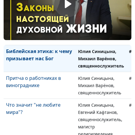
или Богу
Михаил Варёнов,
священнослужитель
Жизнь христианина «здесь
Юлия Синицына,
#1
и сейчас»
Михаил Варёнов,
священнослужитель
Библейская этика: к чему
Юлия Синицына,
#1
призывает нас Бог
Михаил Варёнов,
священнослужитель
Притча о работниках в
Юлия Синицына,
#1
винограднике
Михаил Варёнов,
священнослужитель
Что значит "не любите
Юлия Синицына,
#1
мира"?
Евгений Кафтанов,
священнослужитель,
магистр
религиоведения