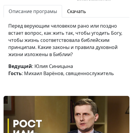
Тайны Тайной Вечери
Описание програмы
Скачать
Юлия Синицына,
#1
Евгений Кафтанов,
Перед верующим человеком рано или поздно
священнослужитель,
встает вопрос, как жить так, чтобы угодить Богу,
магистр
чтобы жизнь соответствовала библейским
религиоведения
принципам. Какие законы и правила духовной
Каждый ли христианин
Юлия Синицына,
#1
жизни изложены в Библии?
должен пережить гонения
Евгений Кафтанов,
за веру?
Ведущий
: Юлия Синицына
священнослужитель,
Гость
: Михаил Варёнов, священнослужитель
магистр
религиоведения
Мужчина-христианин:
Юлия Синицына,
#1
каким он должен быть?
Евгений Кафтанов,
священнослужитель,
магистр
религиоведения
Должна ли женщина-