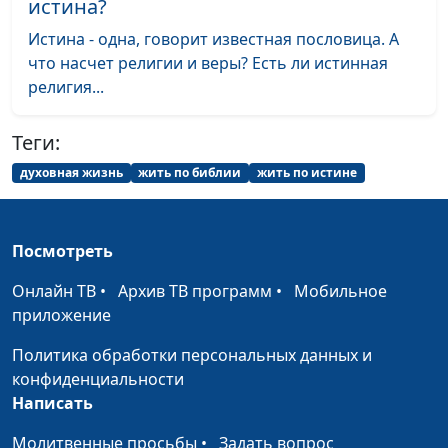
истина?
Ропот и недовольство в
Юлия Синицына,
#1
Истина - одна, говорит известная пословица. А
жизни верующего
Анатолий Тарасюк,
что насчет религии и веры? Есть ли истинная
священнослужитель
религия...
Доверяя Богу, выходить из
Юлия Синицына,
#1
Теги:
тупика
Анатолий Тарасюк,
священнослужитель
духовная жизнь
жить по библии
жить по истине
Может ли человек
Юлия Синицына,
#1
благословлять?
Анатолий Тарасюк,
Посмотреть
священнослужитель
Онлайн ТВ
•
Архив ТВ программ
•
Мобильное
Духовный плод — какой он?
Юлия Синицына,
#1
приложение
Анатолий Тарасюк,
священнослужитель
Политика обработки персональных данных и
конфиденциальности
Материальное богатство и
Юлия Синицына,
#1
Написать
духовное богатство: что у
Анатолий Тарасюк,
них общего
священнослужитель
Молитвенные просьбы
•
Задать вопрос