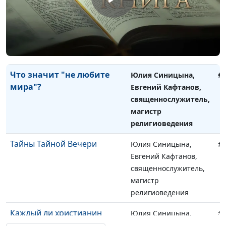
священнослужитель
Притча о работниках в
Юлия Синицына,
#
винограднике
Михаил Варёнов,
священнослужитель
Что значит "не любите
Юлия Синицына,
#
мира"?
Евгений Кафтанов,
священнослужитель,
магистр
религиоведения
Тайны Тайной Вечери
Юлия Синицына,
#
Евгений Кафтанов,
священнослужитель,
магистр
религиоведения
Каждый ли христианин
Юлия Синицына,
#
должен пережить гонения
Евгений Кафтанов,