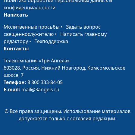
Политика обработки персональных данных и
конфиденциальности
Как пережить развод
Юлия Синицына,
#
Написать
Андрей Качалаба,
священнослужитель
Молитвенные просьбы
•
Задать вопрос
священнослужителю
•
Написать главному
Зачем служить в церкви?
Юлия Синицына,
#
редактору
•
Техподдержка
Андрей Качалаба,
Контакты
священнослужитель
Телекомпания «Три Ангела»
Мысли о духовном — что
Юлия Синицына,
#
603028,
Россия, Нижний Новгород,
Комсомольское
это значит
Андрей Качалаба,
шоссе, 7
священнослужитель
Телефон:
8 800 333-84-05
Когда я должен креститься?
Юлия Синицына,
#
E-mail:
mail@3angels.ru
Андрей Качалаба,
священнослужитель
© Все права защищены. Использование материалов
Духовная инфантильность.
Юлия Синицына,
#
допускается только с согласия редакции.
Как достичь духовной
Андрей Качалаба,
зрелости
священнослужитель