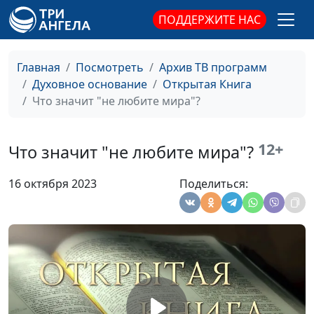
священнослужитель
ПОДДЕРЖИТЕ НАС
Жатва в Библии: значения и
Юлия Синицына,
#
смыслы
Сергей Долматов,
Главная
Посмотреть
Архив ТВ программ
священнослужитель
Духовное основание
Открытая Книга
Что значит "не любите мира"?
Зачем и за что воздавать
Юлия Синицына,
#
благодарность Богу
Михаил Варёнов,
священнослужитель
12+
Что значит "не любите мира"?
Кому доверять — врачам
Юлия Синицына,
#
16 октября 2023
Поделиться:
или Богу
Михаил Варёнов,
священнослужитель
Жизнь христианина «здесь
Юлия Синицына,
#
и сейчас»
Михаил Варёнов,
священнослужитель
Библейская этика: к чему
Юлия Синицына,
#
призывает нас Бог
Михаил Варёнов,