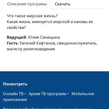
Описание програмы
Скачать
за веру?
священнослужитель,
магистр
Что такое мирская жизнь?
религиоведения
Какая жизнь именуется мирской и каковы ее
Мужчина-христианин:
свойства?
Юлия Синицына,
#
каким он должен быть?
Евгений Кафтанов,
Ведущий
: Юлия Синицына
священнослужитель,
Гость
: Евгений Кафтанов, священнослужитель,
магистр
магистр религиоведения
религиоведения
Должна ли женщина-
Юлия Синицына,
#
христианка быть покорной?
Евгений Кафтанов,
священнослужитель,
магистр
Посмотреть
религиоведения
Онлайн ТВ
Если умер близкий человек
•
Архив ТВ программ
•
Мобильное
Юлия Синицына,
#
приложение
Андрей Качалаба,
священнослужитель