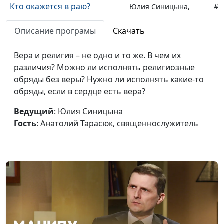
Кто окажется в раю?
Юлия Синицына,
#1
Анатолий Тарасюк,
Описание програмы
Скачать
священнослужитель
Ропот и недовольство в
Юлия Синицына,
#1
Вера и религия – не одно и то же. В чем их
жизни верующего
Анатолий Тарасюк,
различия? Можно ли исполнять религиозные
священнослужитель
обряды без веры? Нужно ли исполнять какие-то
обряды, если в сердце есть вера?
Доверяя Богу, выходить из
Юлия Синицына,
#1
тупика
Анатолий Тарасюк,
Ведущий
: Юлия Синицына
священнослужитель
Гость
: Анатолий Тарасюк, священнослужитель
Может ли человек
Юлия Синицына,
#1
благословлять?
Анатолий Тарасюк,
священнослужитель
Духовный плод — какой он?
Юлия Синицына,
#1
Анатолий Тарасюк,
священнослужитель