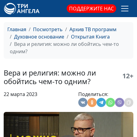
Чем привлекают
Юлия Синицына,
#1
ПОДДЕРЖИТЕ НАС
конспирология и теория
Александр Синицын,
заговора?
священнослужитель
Главная
Посмотреть
Архив ТВ программ
Почему верующие
Юлия Синицына,
#1
Духовное основание
Открытая Книга
увлекаются
Александр Синицын,
Вера и религия: можно ли обойтись чем-то
конспирологией?
священнослужитель
одним?
Теории заговора — правда
Юлия Синицына,
#1
или вымысел?
Александр Синицын,
Вера и религия: можно ли
12+
священнослужитель
обойтись чем-то одним?
Кто управляет нами — Бог,
Юлия Синицына,
#1
22 марта 2023
Поделиться:
сатана или тайные
Александр Синицын,
общества?
священнослужитель
Духовная связь поколений
Юлия Синицына,
#1
Анатолий Тарасюк,
священнослужитель