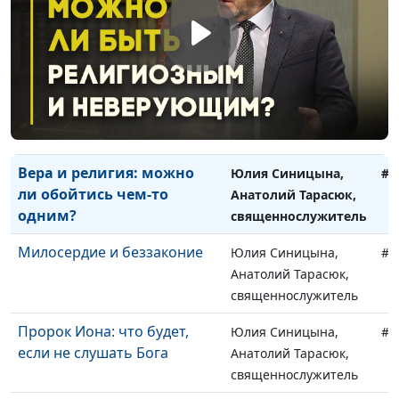
Что такое славословие?
Юлия Синицына,
#1
Анатолий Тарасюк,
священнослужитель
Твоя душа наполнена или
Юлия Синицына,
#1
пуста?
Анатолий Тарасюк,
священнослужитель
Вера и религия: можно
Юлия Синицына,
#1
ли обойтись чем-то
Анатолий Тарасюк,
одним?
священнослужитель
Милосердие и беззаконие
Юлия Синицына,
#1
Анатолий Тарасюк,
священнослужитель
Пророк Иона: что будет,
Юлия Синицына,
#1
если не слушать Бога
Анатолий Тарасюк,
священнослужитель