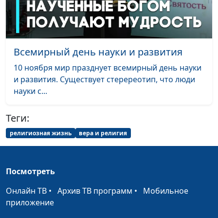
служения
От неудач — к успеху
Юлия Синицына,
#1
Алексей Дедов,
Всемирный день науки и развития
священнослужитель,
магистр молодежного
10 ноября мир празднует всемирный день науки
служения
и развития. Существует стеререотип, что люди
науки с...
Изменить жизнь к лучшему
Юлия Синицына,
#1
с помощью Бога
Алексей Дедов,
Теги:
священнослужитель,
магистр молодежного
религиозная жизнь
вера и религия
служения
Второй шанс царя Езекии
Юлия Синицына,
#1
Посмотреть
Алексей Дедов,
священнослужитель,
Онлайн ТВ
•
Архив ТВ программ
•
Мобильное
магистр молодежного
приложение
служения