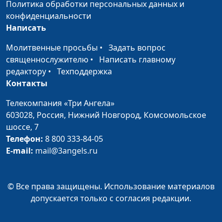
Политика обработки персональных данных и
Царь Езекия: исцеление от
Юлия Синицына,
#1
конфиденциальности
смертельной болезни
Алексей Дедов,
Написать
священнослужитель,
Молитвенные просьбы
•
Задать вопрос
магистр молодежного
священнослужителю
•
Написать главному
служения
редактору
•
Техподдержка
Когда Бог отвечает?
Юлия Синицына,
#1
Контакты
Геннадий Новиков,
Телекомпания «Три Ангела»
священнослужитель
603028,
Россия, Нижний Новгород,
Комсомольское
Пророчества о Христе
Юлия Синицына,
#1
шоссе, 7
Геннадий Новиков,
Телефон:
8 800 333-84-05
священнослужитель
E-mail:
mail@3angels.ru
В чьих руках наша судьба?
Юлия Синицына,
#1
Геннадий Новиков,
© Все права защищены. Использование материалов
священнослужитель
допускается только с согласия редакции.
Предсказание, которое
Юлия Синицына,
#1