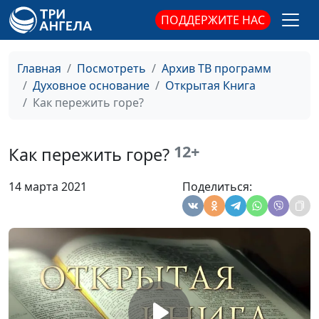
богословия
ПОДДЕРЖИТЕ НАС
Как добиться успеха в
Юлия Синицына,
#1
работе?
Олег Гончаров,
Главная
Посмотреть
Архив ТВ программ
священнослужитель,
Духовное основание
Открытая Книга
доктор практического
Как пережить горе?
богословия
Как пережить потерю
Юлия Синицына,
#1
близкого человека?
12+
Олег Гончаров,
Как пережить горе?
священнослужитель,
доктор практического
14 марта 2021
Поделиться:
богословия
Правильная
Юлия Синицына,
#1
благотворительность
Олег Гончаров,
священнослужитель,
доктор практического
богословия