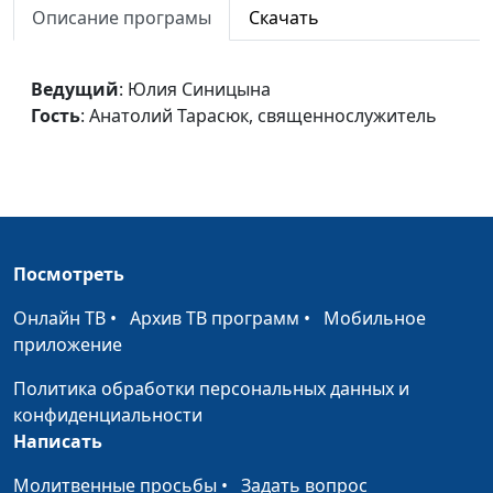
Описание програмы
Скачать
священнослужитель
Природа души человека
Юлия Синицына,
#1
Ведущий
: Юлия Синицына
Анатолий Тарасюк,
Гость
: Анатолий Тарасюк, священнослужитель
священнослужитель
Дети — радость жизни?
Юлия Синицына,
#1
Анатолий Тарасюк,
священнослужитель
Святой христианин
Юлия Синицына,
#1
Посмотреть
Анатолий Тарасюк,
священнослужитель
Онлайн ТВ
•
Архив ТВ программ
•
Мобильное
приложение
Зачем нужен муж?
Юлия Синицына,
#1
Анатолий Тарасюк,
Политика обработки персональных данных и
священнослужитель
конфиденциальности
Написать
Каким должен быть
Юлия Синицына,
#1
мужчина?
Анатолий Тарасюк,
Молитвенные просьбы
•
Задать вопрос