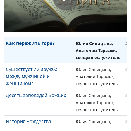
Как обрести семейное
Юлия Синицына,
#1
счастье?
Олег Гончаров,
священнослужитель,
доктор практического
богословия
Как пережить горе?
Юлия Синицына,
#1
Анатолий Тарасюк,
священнослужитель
Существует ли дружба
Юлия Синицына,
#1
между мужчиной и
Анатолий Тарасюк,
женщиной?
священнослужитель
Десять заповедей Божьих
Юлия Синицына,
#1
Анатолий Тарасюк,
священнослужитель
История Рождества
Юлия Синицына,
#1
Анатолий Тарасюк,