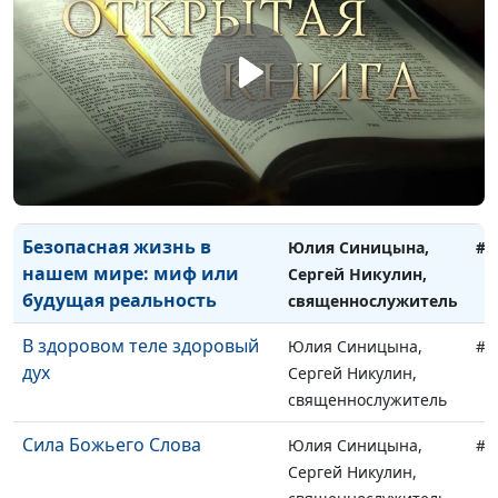
священнослужитель
Физическое и духовное
Юлия Синицына,
#1
здоровье - что важнее?
Анатолий Тарасюк,
священнослужитель
Таинство причастия
Юлия Синицына,
#1
Анатолий Тарасюк,
священнослужитель
Безопасная жизнь в
Юлия Синицына,
#1
нашем мире: миф или
Сергей Никулин,
будущая реальность
священнослужитель
В здоровом теле здоровый
Юлия Синицына,
#1
дух
Сергей Никулин,
священнослужитель
Сила Божьего Слова
Юлия Синицына,
#1
Сергей Никулин,