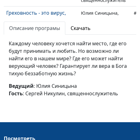
священнослужитель
Греховность - это вирус,
Юлия Синицына,
#1
поразивший всех
Сергей Никулин,
Описание програмы
Скачать
священнослужитель
Как избавиться от
Юлия Синицына,
#1
Каждому человеку хочется найти место, где его
беспокойства?
Сергей Никулин,
будут принимать и любить. Но возможно ли
священнослужитель
найти его в нашем мире? Где его может найти
верующий человек? Гарантирует ли вера в Бога
Символ ног в Библии
Юлия Синицына,
#1
тихую беззаботную жизнь?
Андрей Довгель,
священнослужитель,
Ведущий
: Юлия Синицына
доктор богословии
Гость
: Сергей Никулин, священнослужитель
Библейская анатомия.
Юлия Синицына,
#1
Внутренности человека
Андрей Довгель,
священнослужитель,
доктор богословии
Посмотреть
Что значит "чрево" в
Юлия Синицына,
#1