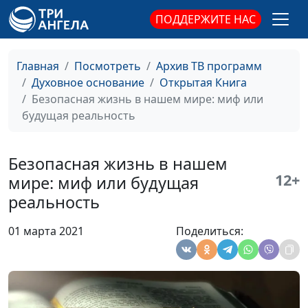
священнослужитель
ПОДДЕРЖИТЕ НАС
Дети — радость жизни?
Юлия Синицына,
#1
Анатолий Тарасюк,
Главная
Посмотреть
Архив ТВ программ
священнослужитель
Духовное основание
Открытая Книга
Святой христианин
Юлия Синицына,
#1
Безопасная жизнь в нашем мире: миф или
Анатолий Тарасюк,
будущая реальность
священнослужитель
Зачем нужен муж?
Юлия Синицына,
#1
Безопасная жизнь в нашем
Анатолий Тарасюк,
12+
мире: миф или будущая
священнослужитель
реальность
Каким должен быть
Юлия Синицына,
#1
01 марта 2021
Поделиться:
мужчина?
Анатолий Тарасюк,
священнослужитель
Должен ли христианин
Юлия Синицына,
#1
оставлять завещание?
Анатолий Тарасюк,