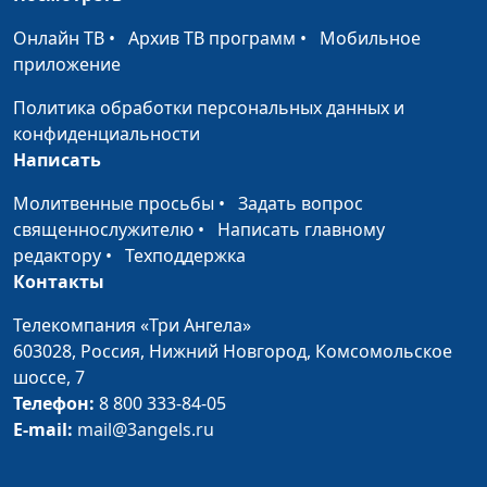
Библии?
Андрей Довгель,
Онлайн ТВ
•
Архив ТВ программ
•
Мобильное
священнослужитель,
приложение
доктор богословии
Политика обработки персональных данных и
Библейская анатомия.
Юлия Синицына,
#1
конфиденциальности
Сердце человека
Андрей Довгель,
Написать
священнослужитель,
доктор богословии
Молитвенные просьбы
•
Задать вопрос
священнослужителю
•
Написать главному
Библейская анатомия. Глаз
Юлия Синицына,
#1
редактору
•
Техподдержка
человека
Андрей Довгель,
Контакты
священнослужитель,
доктор богословии
Телекомпания «Три Ангела»
603028,
Россия, Нижний Новгород,
Комсомольское
Библейская анатомия.
Юлия Синицына,
#1
шоссе, 7
Голова человека
Андрей Довгель,
Телефон:
8 800 333-84-05
священнослужитель,
E-mail:
mail@3angels.ru
доктор богословии