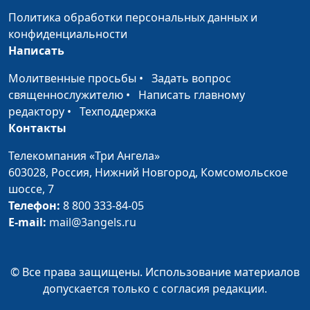
священнослужитель,
Политика обработки персональных данных и
доктор богословии
конфиденциальности
Написать
Библейская анатомия.
Юлия Синицына,
#1
Голова человека
Андрей Довгель,
Молитвенные просьбы
•
Задать вопрос
священнослужитель,
священнослужителю
•
Написать главному
доктор богословии
редактору
•
Техподдержка
Контакты
Кого и почему Иисус изгнал
Юлия Синицына,
#1
из храма?
Вадим Кочкарев,
Телекомпания «Три Ангела»
священнослужитель,
603028,
Россия, Нижний Новгород,
Комсомольское
магистр богословия
шоссе, 7
Телефон:
8 800 333-84-05
Можно ли помочь человеку
Юлия Синицына,
#1
E-mail:
mail@3angels.ru
прийти к Богу?
Вадим Кочкарев,
священнослужитель,
магистр богословия
© Все права защищены. Использование материалов
допускается только с согласия редакции.
Как бороться со страстями?
Юлия Синицына,
#1
Вадим Кочкарев,