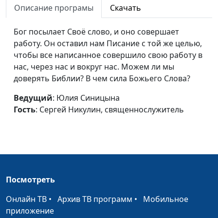
Описание програмы
Скачать
священнослужитель,
доктор богословии
Бог посылает Своё слово, и оно совершает
Библейская анатомия.
Юлия Синицына,
#1
работу. Он оставил нам Писание с той же целью,
Внутренности человека
Андрей Довгель,
чтобы все написанное совершило свою работу в
священнослужитель,
нас, через нас и вокруг нас. Можем ли мы
доктор богословии
доверять Библии? В чем сила Божьего Слова?
Что значит "чрево" в
Юлия Синицына,
#1
Ведущий
: Юлия Синицына
Библии?
Андрей Довгель,
Гость
: Сергей Никулин, священнослужитель
священнослужитель,
доктор богословии
Библейская анатомия.
Юлия Синицына,
#1
Сердце человека
Андрей Довгель,
священнослужитель,
Посмотреть
доктор богословии
Онлайн ТВ
•
Архив ТВ программ
•
Мобильное
Библейская анатомия. Глаз
Юлия Синицына,
#1
приложение
человека
Андрей Довгель,