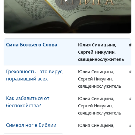
реальность
священнослужитель
В здоровом теле здоровый
Юлия Синицына,
#1
дух
Сергей Никулин,
священнослужитель
Сила Божьего Слова
Юлия Синицына,
#1
Сергей Никулин,
священнослужитель
Греховность - это вирус,
Юлия Синицына,
#1
поразивший всех
Сергей Никулин,
священнослужитель
Как избавиться от
Юлия Синицына,
#1
беспокойства?
Сергей Никулин,
священнослужитель
Символ ног в Библии
Юлия Синицына,
#1
Андрей Довгель,