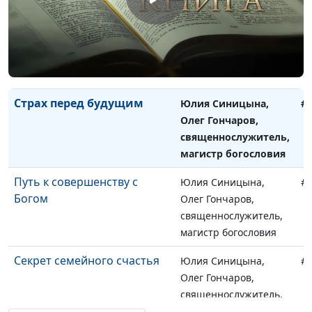
Почему охладевает вера и
Юлия Синицына,
#
что с этим делать?
Вадим Кочкарев,
священнослужитель,
магистр богословия
Страх перед будущим
Юлия Синицына,
#
Олег Гончаров,
священнослужитель,
магистр богословия
Путь к совершенству с
Юлия Синицына,
#
Богом
Олег Гончаров,
священнослужитель,
магистр богословия
Секрет семейного счастья
Юлия Синицына,
#
Олег Гончаров,
священнослужитель,
магистр богословия