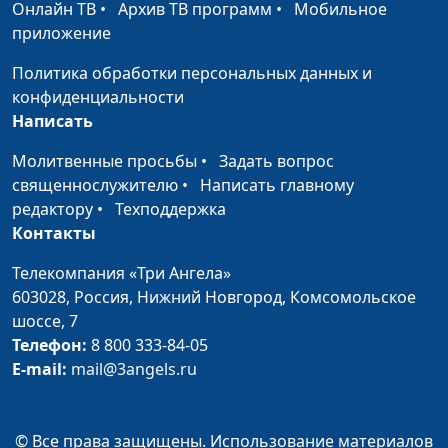
публикаций на
Онлайн ТВ
•
Архив ТВ программ
•
Мобильное
библейские темы
приложение
Все ли христиане спасутся?
Ольга Феофанова,
#
Политика обработки персональных данных и
Валерий Татаркин,
конфиденциальности
автор книг и
Написать
публикаций на
Молитвенные просьбы
•
Задать вопрос
библейские темы
священнослужителю
•
Написать главному
Отменен ли Закон Божий?
Ольга Феофанова,
#
редактору
•
Техподдержка
Валерий Татаркин,
Контакты
автор книг и
Телекомпания «Три Ангела»
публикаций на
603028,
Россия, Нижний Новгород,
Комсомольское
библейские темы
шоссе, 7
Что происходит с душой
Ольга Феофанова,
#
Телефон:
8 800 333-84-05
после смерти?
Валерий Татаркин,
E-mail:
mail@3angels.ru
автор книг и
публикаций на
библейские темы
© Все права защищены. Использование материалов