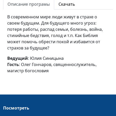
Описание програмы
Скачать
Почему Бог допускает
Юлия Синицына,
#
несправедливость?
В современном мире люди живут в страхе о
Олег Гончаров,
своем будущем. Для будущего много угроз:
священнослужитель,
потеря работы, распад семьи, болезнь, война,
магистр богословия
стихийные бедствия, голод и т.п. Как Библия
Библия о прощении
Юлия Синицына,
#
может помочь обрести покой и избавится от
Олег Гончаров,
страхов за будущее?
священнослужитель,
Ведущий
: Юлия Синицына
магистр богословия
Гость
: Олег Гончаров, священнослужитель,
Зачем людям Библия?
Юлия Синицына,
#
магистр богословия
Олег Гончаров,
священнослужитель,
магистр богословия
Будут ли вечные муки?
Ольга Феофанова,
#
Валерий Татаркин,
Посмотреть
автор книг и