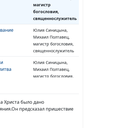
магистр
богословия,
священнослужитель
евание
Юлия Синицына,
#1385
Михаил Полтавец,
магистр богословия,
священнослужитель
ли
Юлия Синицына,
#1384
литва
Михаил Полтавец,
магистр богословия,
священнослужитель
ии понятие
Юлия Синицына,
#1383
Михаил Полтавец,
а Христа было дано
магистр богословия,
аяния.Он предсказал пришествие
священнослужитель
ть Библию
Юлия Синицына,
#1382