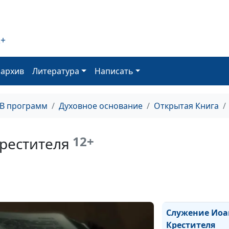
Покрывать ли
голову в церкв
2+
оархив
Литература
Написать
Важно ли Богу,
едим?
ТВ программ
Духовное основание
Открытая Книга
12+
рестителя
Обряды адвент
церкви
Служение Иоа
Крестителя