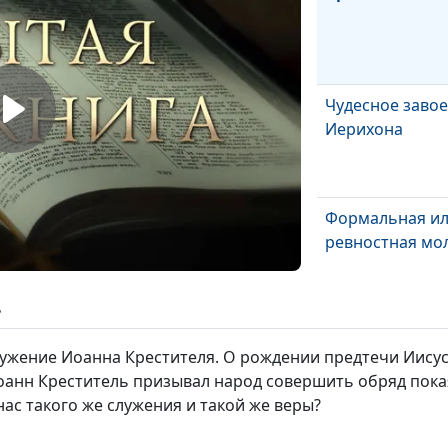
Чудесное заво
Иерихона
Формальная и
ревностная мо
ь
Есть ли в Библ
«судьба»?
ужение Иоанна Крестителя. О рождении предтечи Иисус
Иоанн Креститель призывал народ совершить обряд пок
нас такого же служения и такой же веры?
Нужно ли чита