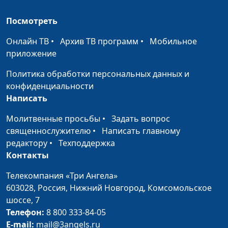
магистр богословия,
священнослужитель
Посмотреть
Предавал ли Самсон Бога?
Юлия Синицына,
#1
Онлайн ТВ
•
Архив ТВ программ
•
Мобильное
Михаил Полтавец,
приложение
магистр богословия,
священнослужитель
Политика обработки персональных данных и
конфиденциальности
Вся ли власть от Бога?
Юлия Синицына,
#1
Написать
Михаил Полтавец,
магистр богословия,
Молитвенные просьбы
•
Задать вопрос
священнослужитель
священнослужителю
•
Написать главному
редактору
•
Техподдержка
Человеколюбивый и
Юлия Синицына,
#1
Контакты
Многомилостивый
Михаил Полтавец,
магистр богословия,
Телекомпания «Три Ангела»
священнослужитель
603028,
Россия, Нижний Новгород,
Комсомольское
шоссе, 7
Какие благословения Бог
Юлия Синицына,
#1
Телефон:
8 800 333-84-05
обещает нам в будущем?
Михаил Полтавец,
E-mail:
mail@3angels.ru