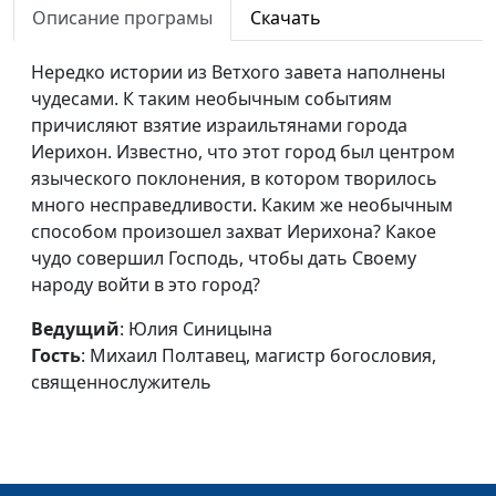
Описание програмы
Скачать
священнослужитель
Нужно ли читать Библию
Нередко истории из Ветхого завета наполнены
Юлия Синицына,
#1
каждый день?
чудесами. К таким необычным событиям
Михаил Полтавец,
причисляют взятие израильтянами города
магистр богословия,
Иерихон. Известно, что этот город был центром
священнослужитель
языческого поклонения, в котором творилось
Смысл смерти Иисуса
Юлия Синицына,
#1
много несправедливости. Каким же необычным
Христа?
Михаил Полтавец,
способом произошел захват Иерихона? Какое
магистр богословия,
чудо совершил Господь, чтобы дать Своему
священнослужитель
народу войти в это город?
Диалог Аввакума с Богом
Юлия Синицына,
#1
Ведущий
: Юлия Синицына
Михаил Полтавец,
Гость
: Михаил Полтавец, магистр богословия,
магистр богословия,
священнослужитель
священнослужитель
Евангелие пророка
Юлия Синицына,
#1
Софонии
Михаил Полтавец,