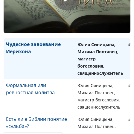
Служение Иоанна
Юлия Синицына,
#1
Крестителя
Михаил Полтавец,
магистр богословия,
священнослужитель
Чудесное завоевание
Юлия Синицына,
#1
Иерихона
Михаил Полтавец,
магистр
богословия,
священнослужитель
Формальная или
Юлия Синицына,
#1
ревностная молитва
Михаил Полтавец,
магистр богословия,
священнослужитель
Есть ли в Библии понятие
Юлия Синицына,
#1
«судьба»?
Михаил Полтавец,
магистр богословия,