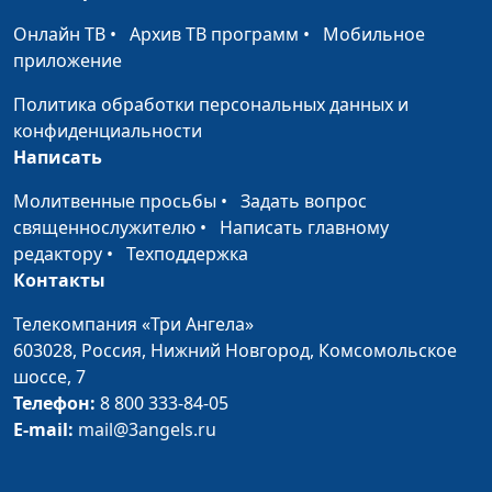
сотрудник Института
Онлайн ТВ
•
Архив ТВ программ
•
Мобильное
перевода Библии
приложение
им. М.П. Кулакова
Политика обработки персональных данных и
Пятикнижие Моисеево
Юлия Синицына,
#13
конфиденциальности
Иван Лобанов,
Написать
ведущий научный
сотрудник Института
Молитвенные просьбы
•
Задать вопрос
перевода Библии
священнослужителю
•
Написать главному
им. М.П. Кулакова
редактору
•
Техподдержка
Контакты
О чем говорит Послание к
Юлия Синицына,
#13
Галатам?
Иван Лобанов,
Телекомпания «Три Ангела»
ведущий научный
603028,
Россия, Нижний Новгород,
Комсомольское
сотрудник Института
шоссе, 7
перевода Библии
Телефон:
8 800 333-84-05
им. М.П. Кулакова
E-mail:
mail@3angels.ru
Деяния Святых Апостолов
Юлия Синицына,
#13