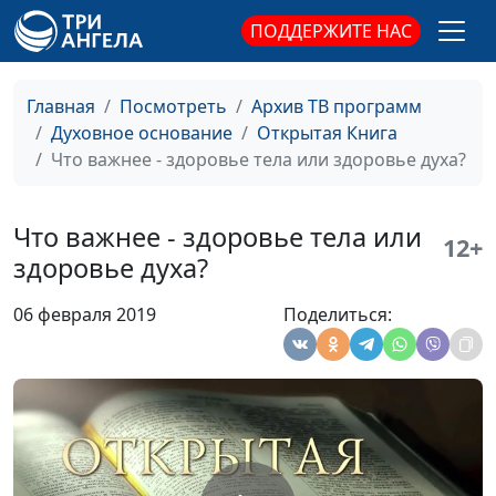
священнослужитель
ПОДДЕРЖИТЕ НАС
Как приобрести самое
Юлия Синицына ,
#13
лучшее украшение?
Евгений Марьян,
священнослужитель
Главная
Посмотреть
Архив ТВ программ
Духовное основание
Открытая Книга
Что ожидает человека
Юлия Синицына,
#13
Что важнее - здоровье тела или здоровье духа?
после смерти?
Иван Лобанов,
ведущий научный
сотрудник Института
Что важнее - здоровье тела или
12+
перевода Библии
здоровье духа?
им. М.П. Кулакова
06 февраля 2019
Поделиться:
Современник перед лицом
Юлия Синицына,
#13
пророчеств
Иван Лобанов,
ведущий научный
сотрудник Института
перевода Библии
им. М.П. Кулакова