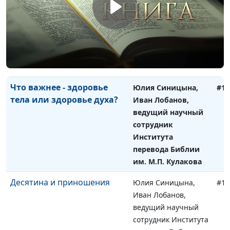
Что говорит Библия о
Юлия Синицына,
#13
лжепророках?
Иван Лобанов,
ведущий научный
сотрудник Института
перевода Библии
им. М.П. Кулакова
Что важнее - здоровье
Юлия Синицына,
#13
тела или здоровье духа?
Иван Лобанов,
ведущий научный
сотрудник
Института
перевода Библии
им. М.П. Кулакова
Десятина и приношения
Юлия Синицына,
#13
Иван Лобанов,
ведущий научный
сотрудник Института