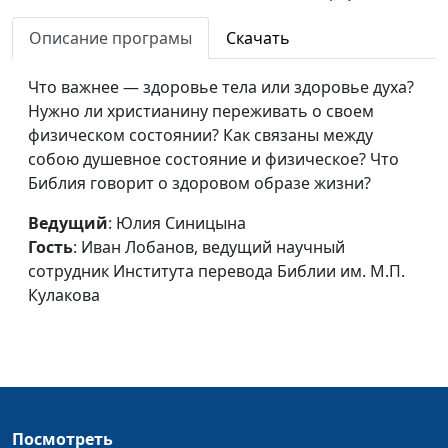
перевода Библии
им. М.П. Кулакова
Описание програмы
Скачать
Книги о пророках
Юлия Синицына,
#13
Что важнее — здоровье тела или здоровье духа?
Иван Лобанов,
Нужно ли христианину переживать о своем
ведущий научный
физическом состоянии? Как связаны между
сотрудник Института
собою душевное состояние и физическое? Что
перевода Библии
Библия говорит о здоровом образе жизни?
им. М.П. Кулакова
Ведущий
: Юлия Синицына
Поэтические книги Ветхого
Юлия Синицына,
#13
Гость
: Иван Лобанов, ведущий научный
Завета
Иван Лобанов,
сотрудник Института перевода Библии им. М.П.
ведущий научный
Кулакова
сотрудник Института
перевода Библии
им. М.П. Кулакова
О чем говорят книги
Юлия Синицына,
#13
царств?
Иван Лобанов,
Посмотреть
ведущий научный