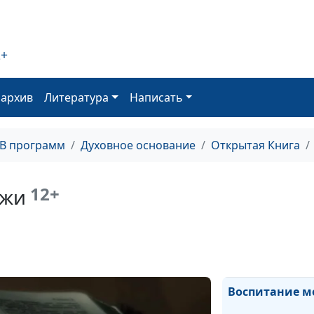
2+
Христианство 
оархив
Литература
Написать
ТВ программ
Духовное основание
Открытая Книга
Деловая этика 
12+
ежи
социальная
ответственнос
Воспитание 