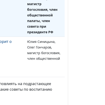
магистр
богословия, член
общественной
палаты, член
совета при
президенте РФ
орит о
Юлия Синицына,
#1322
Олег Гончаров,
магистр богословия,
член общественной
палаты, член совета
при президенте РФ
 служение
Юлия Синицына ,
#1321
повлиять на подрастающее
Олег Гончаров,
Какие советы по воспитанию
магистр богословия,
член общественной
палаты, член совета