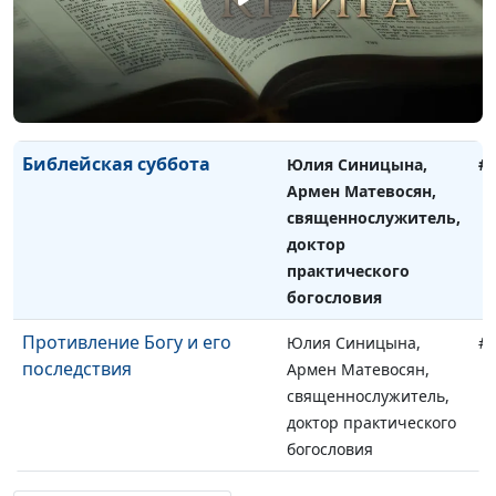
Свобода совести
Юлия Синицына,
#
Армен Матевосян,
священнослужитель,
доктор практического
богословия
Библейская суббота
Юлия Синицына,
#
Армен Матевосян,
священнослужитель,
доктор
практического
богословия
Противление Богу и его
Юлия Синицына,
#
последствия
Армен Матевосян,
священнослужитель,
доктор практического
богословия
Божье отношение к
Юлия Синицына,
#