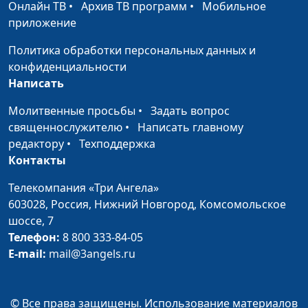
Онлайн ТВ
•
Архив ТВ программ
•
Мобильное
священнослужитель,
приложение
доктор практического
богословия
Политика обработки персональных данных и
конфиденциальности
Суд Божий
Юлия Синицына,
#
Написать
Армен Матевосян,
священнослужитель,
Молитвенные просьбы
•
Задать вопрос
доктор практического
священнослужителю
•
Написать главному
богословия
редактору
•
Техподдержка
Контакты
Когда наступит последнее
Юлия Синицына,
#
время?
Армен Матевосян,
Телекомпания «Три Ангела»
священнослужитель,
603028,
Россия, Нижний Новгород,
Комсомольское
доктор практического
шоссе, 7
богословия
Телефон:
8 800 333-84-05
E-mail:
mail@3angels.ru
Как понять книгу
Юлия Синицына,
#
Откровение?
Армен Матевосян,
священнослужитель,
© Все права защищены. Использование материалов
доктор практического