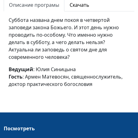
Описание програмы
Скачать
разводам
Армен Матевосян,
священнослужитель,
Суббота названа днем покоя в четвертой
доктор практического
заповеди закона Божьего. И этот день нужно
богословия
проводить по-особому. Что именно нужно
Христианство - атмосфера
делать в субботу, а чего делать нельзя?
Юлия Синицына,
#
принятия
Актуальна ли заповедь о святом дне для
Армен Матевосян,
современного человека?
священнослужитель,
доктор практического
Ведущий
: Юлия Синицына
богословия
Гость
: Армен Матевосян, священнослужитель,
Откровение святого
доктор практического богословия
Юлия Синицына,
#
Иоанна Богослова
Армен Матевосян,
священнослужитель,
доктор практического
богословия
Как делиться Евангелием?
Юлия Синицына,
#
Посмотреть
Армен Матевосян,