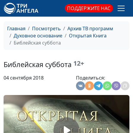
Юлия Синицына,
#
руководству
Олег Гончаров,
ПОДДЕРЖИТЕ НАС
магистр богословия,
член общественной
Главная
Посмотреть
Архив ТВ программ
палаты, член совета
Духовное основание
Открытая Книга
при президенте РФ
Библейская суббота
Христианство и политика
Юлия Синицына ,
#
Олег Гончаров,
12+
магистр богословия,
Библейская суббота
член общественной
палаты, член совета
04 сентября 2018
Поделиться:
при президенте РФ
Библейский образ лидера
Юлия Синицына,
#
Армен Матевосян,
священнослужитель,
доктор практического
богословия