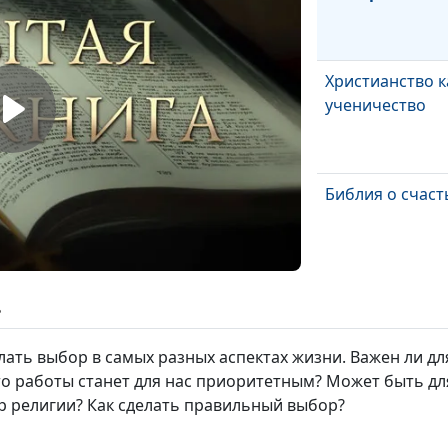
Христианство к
ученичество
Библия о счаст
Библия о власт
ь
ать выбор в самых разных аспектах жизни. Важен ли дл
то работы станет для нас приоритетным? Может быть дл
р религии? Как сделать правильный выбор?
Случайность и
промысел?