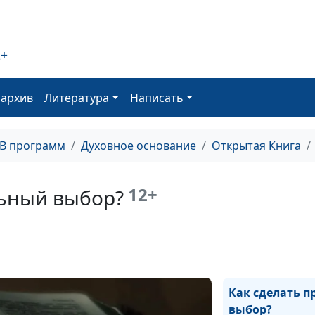
Евангелие в жи
Даниила
2+
оархив
Литература
Написать
Евангелие в жи
ТВ программ
Духовное основание
Открытая Книга
12+
льный выбор?
В чем заключае
Евангелие?
Как сделать 
выбор?