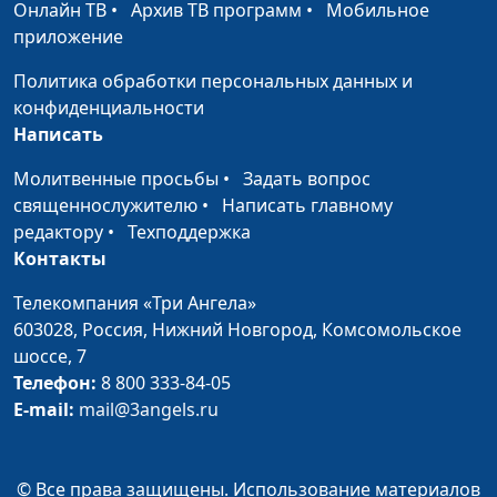
Онлайн ТВ
•
Архив ТВ программ
•
Мобильное
Василий Половинко,
приложение
священнослужитель
Политика обработки персональных данных и
Бог меняет характер
Юлия Синицына,
#1
конфиденциальности
Василий Половинко,
Написать
священнослужитель
Молитвенные просьбы
•
Задать вопрос
Спасение души
Юлия Синицына,
#1
священнослужителю
•
Написать главному
Василий Половинко,
редактору
•
Техподдержка
священнослужитель
Контакты
Живое христианство
Юлия Синицына,
#1
Телекомпания «Три Ангела»
Василий Половинко,
603028,
Россия, Нижний Новгород,
Комсомольское
священнослужитель
шоссе, 7
Десятая заповедь: не
Телефон:
8 800 333-84-05
Юлия Синицына,
#1
завидуй
E-mail:
mail@3angels.ru
Павел Владимирович
Гончар,
священнослужитель,
© Все права защищены. Использование материалов
магистр богословия