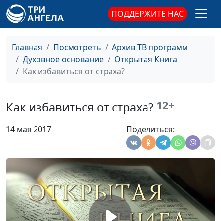
теологии
ПОДДЕРЖИТЕ НАС
Вера против кризиса
Юлия Синицына,
#1
Вячеслав Бучнев,
Главная
Посмотреть
Архив ТВ программ
доктор практической
Духовное основание
Открытая Книга
теологии
Как избавиться от страха?
Сомнения на христианском
Юлия Синицына,
#1
пути
Вячеслав Бучнев,
12+
Как избавиться от страха?
доктор практической
теологии
14 мая 2017
Поделиться:
Как научиться прощать?
Юлия Синицына,
#1
Вячеслав Бучнев,
доктор практической
теологии
Как строить
Юлия Синицына,
#1
взаимоотношения?
Вячеслав Бучнев,
доктор практической