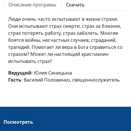
Описание програмы
Скачать
Василий Половинко,
священнослужитель
Люди очень часто испытывают в жизни страхи.
Как правильно отомстить?
Юлия Синицына,
#1
Они испытывают страх смерти, страх за близких,
Василий Половинко,
страх потерять работу, страх заболеть. Многие
священнослужитель
боятся войны, несчастных случаев, страданий,
трагедий. Помогает ли вера в Бога справиться со
Что значит
Юлия Синицына,
#1
страхом? Может ли настоящий христианин
смиренномудрие?
Василий Половинко,
испытывать страх?
священнослужитель
Ведущий
: Юлия Синицына
Милость или
Юлия Синицына,
#1
Гость
: Василий Половинко, священнослужитель
справедливость?
Василий Половинко,
священнослужитель
Божий замысел в моей
Юлия Синицына,
#1
жизни
Василий Половинко,
священнослужитель
Посмотреть
Встреча с Богом
Юлия Синицына,
#1