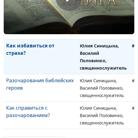
теологии
Что значит любить себя?
Юлия Синицына,
#1
Василий Половинко,
священнослужитель
Как избавиться от
Юлия Синицына,
#1
страха?
Василий
Половинко,
священнослужитель
Разочарования библейских
Юлия Синицына,
#1
героев
Василий Половинко,
священнослужитель
Как справиться с
Юлия Синицына,
#1
разочарованием?
Василий Половинко,
священнослужитель
Как правильно гневаться?
Юлия Синицына,
#1