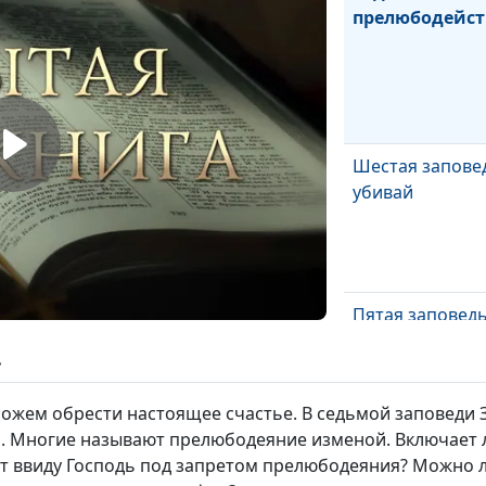
прелюбодейст
Шестая заповед
убивай
Пятая заповедь
отца и мать
ь
ожем обрести настоящее счастье. В седьмой заповеди 
 Многие называют прелюбодеяние изменой. Включает л
Четвертая запо
ет ввиду Господь под запретом прелюбодеяния? Можно 