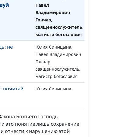
вуй
Павел
Владимирович
Гончар,
священнослужитель,
магистр богословия
ь: не
Юлия Синицына,
#1175
Павел Владимирович
Гончар,
священнослужитель,
магистр богословия
: почитай
Юлия Синицына,
#1174
Павел Владимирович
Гончар,
священнослужитель,
Закона Божьего Господь
магистр богословия
и это понятие лишь сохранение
ведь: помни
Юлия Синицына,
#1173
ли отнести к нарушению этой