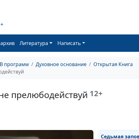
Десятая запове
завидуй
2+
оархив
Литература
Написать
Девятая запове
лжесвидетельс
ТВ программ
Духовное основание
Открытая Книга
одействуй
12+
 не прелюбодействуй
Восьмая запове
Седьмая запов