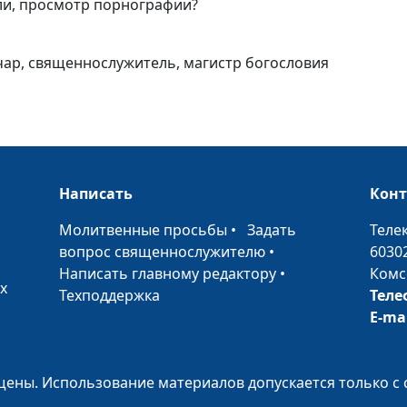
день субботни
ли, просмотр порнографии?
чар, священнослужитель, магистр богословия
Третья заповед
произноси имя
напрасно
Написать
Кон
Вторая заповед
•
Молитвенные просьбы
•
Задать
Теле
сотвори себе к
вопрос священнослужителю
•
6030
Написать главному редактору
•
Комс
х
Техподдержка
Теле
E-ma
Первая заповедь
Господь, Бог т
ены. Использование материалов допускается только с 