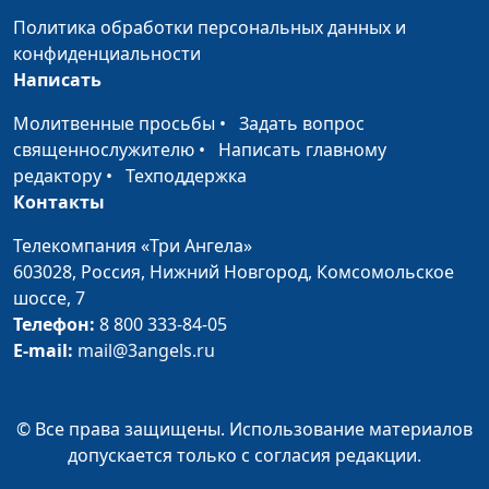
священнослужитель
Политика обработки персональных данных и
Уединение и простота
Юлия Синицына,
#1
конфиденциальности
Андрей Викторович
Написать
Довгель,
Молитвенные просьбы
•
Задать вопрос
священнослужитель
священнослужителю
•
Написать главному
Пост
Юлия Синицына,
#1
редактору
•
Техподдержка
Андрей Викторович
Контакты
Довгель,
Телекомпания «Три Ангела»
священнослужитель
603028,
Россия, Нижний Новгород,
Комсомольское
Духовная семья
Юлия Синицына,
#1
шоссе, 7
Андрей Викторович
Телефон:
8 800 333-84-05
Довгель,
E-mail:
mail@3angels.ru
священнослужитель
Божье руководство
Юлия Синицына,
#1
© Все права защищены. Использование материалов
Андрей Викторович
допускается только с согласия редакции.
Довгель,