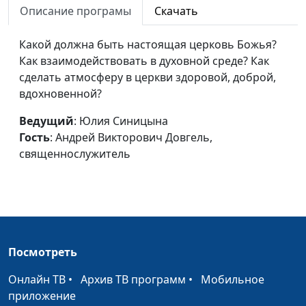
Описание програмы
Скачать
Добрая почва, плохая
Юлия Синицына,
#1
почва
Какой должна быть настоящая церковь Божья?
Андрей Викторович
Как взаимодействовать в духовной среде? Как
Довгель,
сделать атмосферу в церкви здоровой, доброй,
священнослужитель
вдохновенной?
Наш взгляд на Бога и на
Юлия Синицына,
#1
церковь
Ведущий
: Юлия Синицына
Андрей Викторович
Гость
: Андрей Викторович Довгель,
Довгель,
священнослужитель
священнослужитель
Живая церковь - растущая
Юлия Синицына,
#1
церковь
Андрей Викторович
Довгель,
священнослужитель
Посмотреть
Органическая природа
Юлия Синицына,
#1
церкви
Андрей Викторович
Онлайн ТВ
•
Архив ТВ программ
•
Мобильное
Довгель,
приложение