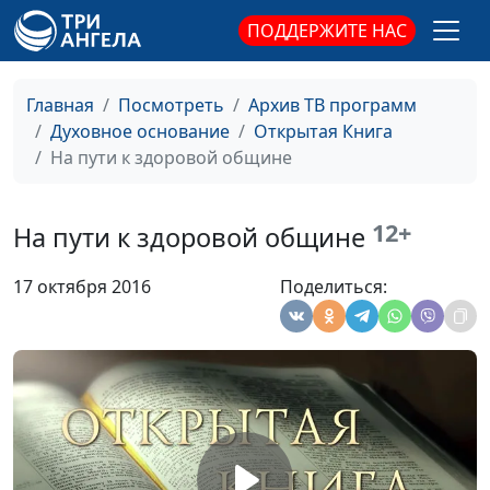
ПОДДЕРЖИТЕ НАС
Опасное совершенство -
Юлия Синицына,
#1
угроза перфекционизма
Андрей Викторович
Довгель,
Главная
Посмотреть
Архив ТВ программ
священнослужитель
Духовное основание
Открытая Книга
Заниженная самооценка в
На пути к здоровой общине
Юлия Синицына,
#1
христианстве
Андрей Викторович
Довгель,
12+
На пути к здоровой общине
священнослужитель
Прощение как фундамент
Юлия Синицына,
#1
17 октября 2016
Поделиться:
исцеления чувств
Андрей Викторович
Довгель,
священнослужитель
Эмоциональные
Юлия Синицына,
#1
расстройства
Андрей Викторович
Довгель,
священнослужитель