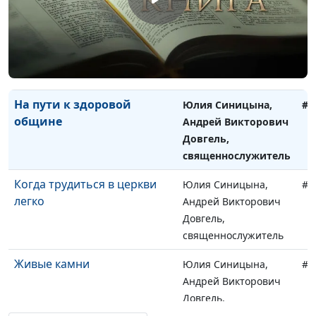
Обретая крылья
Юлия Синицына,
#1
Андрей Викторович
Довгель,
священнослужитель
На пути к здоровой
Юлия Синицына,
#1
общине
Андрей Викторович
Довгель,
священнослужитель
Когда трудиться в церкви
Юлия Синицына,
#1
легко
Андрей Викторович
Довгель,
священнослужитель
Живые камни
Юлия Синицына,
#1
Андрей Викторович
Довгель,
священнослужитель