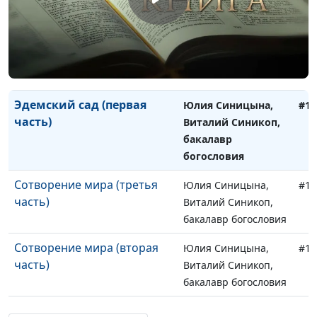
бакалавр богословия
Эдемский сад (вторая
Юлия Синицына,
#11
часть)
Виталий Синикоп,
бакалавр богословия
Эдемский сад (первая
Юлия Синицына,
#11
часть)
Виталий Синикоп,
бакалавр
богословия
Сотворение мира (третья
Юлия Синицына,
#11
часть)
Виталий Синикоп,
бакалавр богословия
Сотворение мира (вторая
Юлия Синицына,
#11
часть)
Виталий Синикоп,
бакалавр богословия
Сотворение мира (первая
Юлия Синицына,
#10