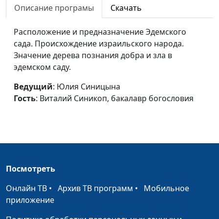
часть)
Описание програмы
Скачать
Виталий Синикоп,
бакалавр богословия
Расположение и предназначение Эдемского
Что такое
Юлия Синицына,
#10
сада. Происхождение израильского народа.
непростительный грех?
Дмитрий Булатов,
Значение дерева познания добра и зла в
священнослужитель
эдемском саду.
Как попасть в рай?
Юлия Синицына,
#10
Ведущий
: Юлия Синицына
Дмитрий Булатов,
Гость
: Виталий Синикоп, бакалавр богословия
священнослужитель
Библия о душе человека
Юлия Синицына,
#10
Дмитрий Булатов,
священнослужитель
Посмотреть
Тысячелетнее царство и
Юлия Синицына,
#10
Армагеддон
Дмитрий Булатов,
Онлайн ТВ
•
Архив ТВ программ
•
Мобильное
священнослужитель
приложение
Воля Божья
Юлия Синицына,
#10