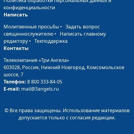
Политика обработки персональных данных и
Дмитрий Булатов,
конфиденциальности
священнослужитель
Написать
Искушение - зло. Всегда ли
Юлия Синицына,
#10
Молитвенные просьбы
•
Задать вопрос
это правда?
Павел Гончар,
священнослужителю
•
Написать главному
священнослужитель,
редактору
•
Техподдержка
магистр богословия
Контакты
Подставь другую щеку: как
Юлия Синицына,
#10
Телекомпания «Три Ангела»
понимать правильно
Павел Гончар,
603028,
Россия, Нижний Новгород,
Комсомольское
священнослужитель,
шоссе, 7
магистр богословия
Телефон:
8 800 333-84-05
E-mail:
mail@3angels.ru
Грехопадение
Юлия Синицына,
#10
Павел Гончар,
священнослужитель,
© Все права защищены. Использование материалов
магистр богословия
допускается только с согласия редакции.
Что такое религиозный
Юлия Синицына,
#10
пост. Как поститься
Павел Гончар,