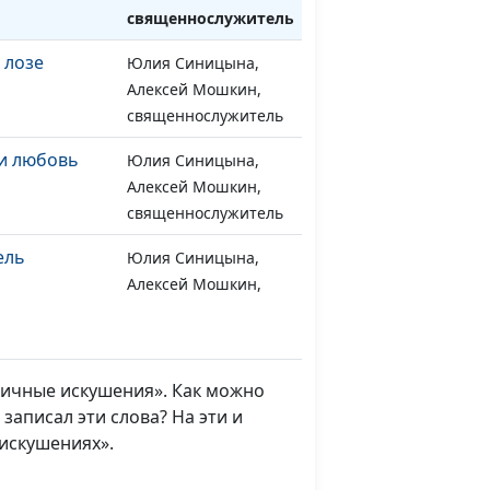
священнослужитель
 лозе
Юлия Синицына,
#1055
Алексей Мошкин,
священнослужитель
и любовь
Юлия Синицына,
#1054
Алексей Мошкин,
священнослужитель
ель
Юлия Синицына,
#1053
Алексей Мошкин,
священнослужитель
благочестие
Юлия Синицына,
#1052
Андрей Качалаба,
зличные искушения». Как можно
священнослужитель,
записал эти слова? На эти и
магистр богословия
искушениях».
тье
Юлия Синицына,
#1051