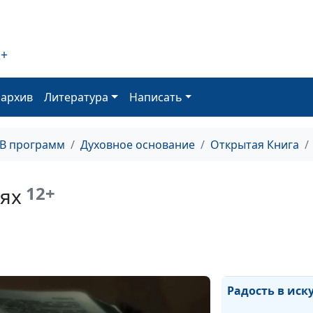
Иисус и самаря
2+
оархив
Литература
Написать
Десять прокаж
ТВ программ
Духовное основание
Открытая Книга
Заповедь о суб
12+
иях
Молитва «Отче
Радость в ис