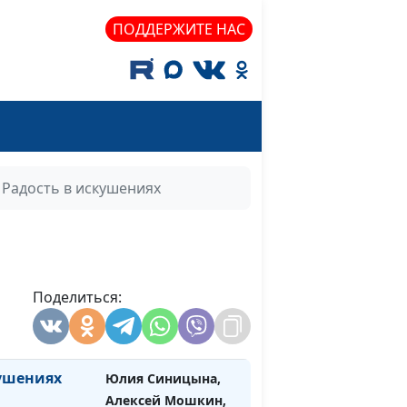
священнослужитель
ПОДДЕРЖИТЕ НАС
нка
Юлия Синицына,
#1060
Алексей Мошкин,
священнослужитель
енных
Юлия Синицына,
#1059
Алексей Мошкин,
священнослужитель
Радость в искушениях
боте
Юлия Синицына,
#1058
Алексей Мошкин,
священнослужитель
 наш»
Поделиться:
Юлия Синицына,
#1057
Алексей Мошкин,
священнослужитель
кушениях
Юлия Синицына,
#1056
Алексей Мошкин,