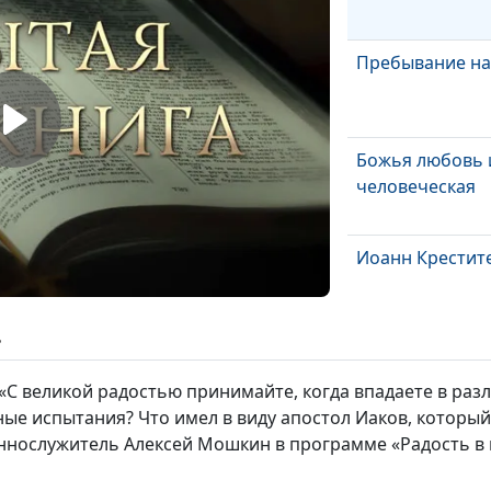
Пребывание на
Божья любовь 
человеческая
Иоанн Крестит
ь
Практическое 
 «С великой радостью принимайте, когда впадаете в ра
ые испытания? Что имел в виду апостол Иаков, который 
ннослужитель Алексей Мошкин в программе «Радость в 
Семейное счас