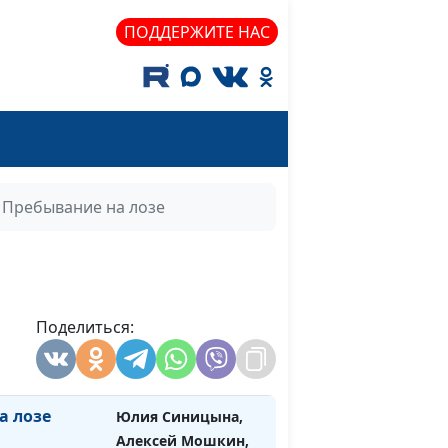
священнослужитель
ПОДДЕРЖИТЕ НАС
енных
Юлия Синицына,
#1059
Алексей Мошкин,
священнослужитель
боте
Юлия Синицына,
#1058
Алексей Мошкин,
священнослужитель
Пребывание на лозе
 наш»
Юлия Синицына,
#1057
Алексей Мошкин,
священнослужитель
шениях
Поделиться:
Юлия Синицына,
#1056
Алексей Мошкин,
священнослужитель
а лозе
Юлия Синицына,
#1055
Алексей Мошкин,