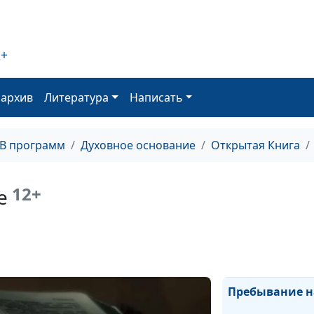
Десять прокаж
2+
оархив
Литература
Написать
Заповедь о суб
ТВ программ
Духовное основание
Открытая Книга
Молитва «Отче
12+
е
Радость в иску
Пребывание н