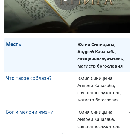
Паломничество
Юлия Синицына,
#
Андрей Качалаба,
священнослужитель,
магистр богословия
Месть
Юлия Синицына,
#
Андрей Качалаба,
священнослужитель,
магистр богословия
Что такое соблазн?
Юлия Синицына,
#
Андрей Качалаба,
священнослужитель,
магистр богословия
Бог и мелочи жизни
Юлия Синицына,
#
Андрей Качалаба,
священнослужитель,
магистр богословия