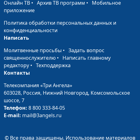
магистр богословия
Онлайн ТВ
•
Архив ТВ программ
•
Мобильное
приложение
Благословение от Господа
Юлия Синицына,
#
Андрей Качалаба,
Политика обработки персональных данных и
священнослужитель,
конфиденциальности
магистр богословия
Написать
Христианское
Юлия Синицына,
#
Молитвенные просьбы
•
Задать вопрос
совершенство
Андрей Качалаба,
священнослужителю
•
Написать главному
священнослужитель,
редактору
•
Техподдержка
магистр богословия
Контакты
Послушание Богу и
Юлия Синицына,
#
Телекомпания «Три Ангела»
фанатизм
Андрей Качалаба,
603028,
Россия, Нижний Новгород,
Комсомольское
священнослужитель,
шоссе, 7
магистр богословия
Телефон:
8 800 333-84-05
E-mail:
mail@3angels.ru
Наказание Божье
Юлия Синицына,
#
Андрей Качалаба,
священнослужитель,
© Все права защищены. Использование материалов