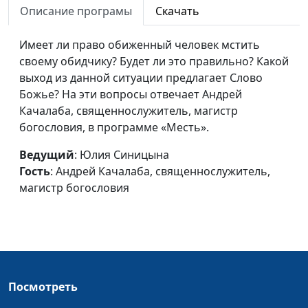
Описание програмы
Скачать
Изменение характера
Юлия Синицына,
#
христианина
Имеет ли право обиженный человек мстить
Андрей Качалаба,
своему обидчику? Будет ли это правильно? Какой
священнослужитель,
выход из данной ситуации предлагает Слово
магистр богословия
Божье? На эти вопросы отвечает Андрей
Является ли богатство
Юлия Синицына,
#
Качалаба, священнослужитель, магистр
пороком?
Андрей Качалаба,
богословия, в программе «Месть».
священнослужитель,
Ведущий
: Юлия Синицына
магистр богословия
Гость
: Андрей Качалаба, священнослужитель,
Ревность Божья
Юлия Синицына,
#
магистр богословия
Андрей Качалаба,
священнослужитель,
магистр богословия
Бережливость и жадность
Юлия Синицына,
#
Андрей Качалаба,
Посмотреть
священнослужитель,