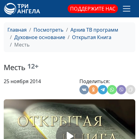
Алексей Мошкин,
ПОДДЕРЖИТЕ НАС
священнослужитель
Божья любовь и любовь
Юлия Синицына,
#
Главная
Посмотреть
Архив ТВ программ
человеческая
Алексей Мошкин,
Духовное основание
Открытая Книга
священнослужитель
Месть
Иоанн Креститель
Юлия Синицына,
#
Алексей Мошкин,
12+
Месть
священнослужитель
Практическое благочестие
Юлия Синицына,
#
25 ноября 2014
Поделиться:
Андрей Качалаба,
священнослужитель,
магистр богословия
Семейное счастье
Юлия Синицына,
#
Андрей Качалаба,
священнослужитель,
магистр богословия