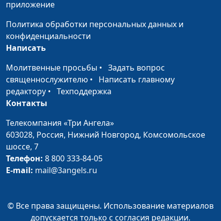
магистр богословия
приложение
Христианское
Юлия Синицына,
#
Политика обработки персональных данных и
совершенство
Андрей Качалаба,
конфиденциальности
священнослужитель,
Написать
магистр богословия
Молитвенные просьбы
•
Задать вопрос
Послушание Богу и
Юлия Синицына,
#
священнослужителю
•
Написать главному
фанатизм
Андрей Качалаба,
редактору
•
Техподдержка
священнослужитель,
Контакты
магистр богословия
Телекомпания «Три Ангела»
Наказание Божье
Юлия Синицына,
#
603028,
Россия, Нижний Новгород,
Комсомольское
Андрей Качалаба,
шоссе, 7
священнослужитель,
Телефон:
8 800 333-84-05
магистр богословия
E-mail:
mail@3angels.ru
Сострадание
Юлия Синицына,
#
Андрей Качалаба,
© Все права защищены. Использование материалов
священнослужитель,
допускается только с согласия редакции.