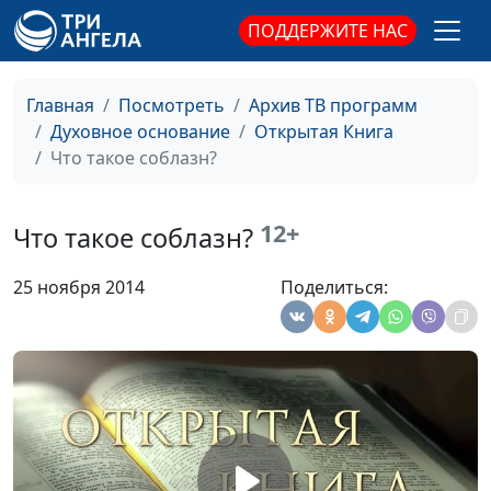
священнослужитель
ПОДДЕРЖИТЕ НАС
Иоанн Креститель
Юлия Синицына,
#
Алексей Мошкин,
Главная
Посмотреть
Архив ТВ программ
священнослужитель
Духовное основание
Открытая Книга
Практическое благочестие
Что такое соблазн?
Юлия Синицына,
#
Андрей Качалаба,
священнослужитель,
12+
Что такое соблазн?
магистр богословия
Семейное счастье
Юлия Синицына,
#
25 ноября 2014
Поделиться:
Андрей Качалаба,
священнослужитель,
магистр богословия
Паломничество
Юлия Синицына,
#
Андрей Качалаба,
священнослужитель,
магистр богословия