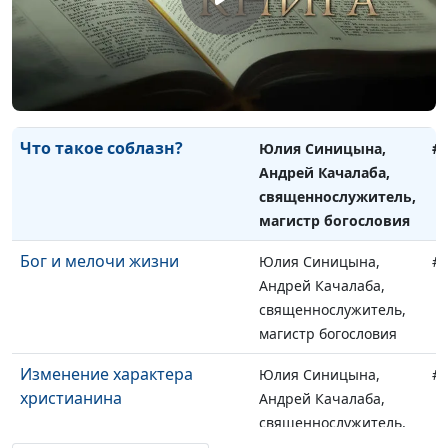
Месть
Юлия Синицына,
#
Андрей Качалаба,
священнослужитель,
магистр богословия
Что такое соблазн?
Юлия Синицына,
#
Андрей Качалаба,
священнослужитель,
магистр богословия
Бог и мелочи жизни
Юлия Синицына,
#
Андрей Качалаба,
священнослужитель,
магистр богословия
Изменение характера
Юлия Синицына,
#
христианина
Андрей Качалаба,
священнослужитель,
магистр богословия