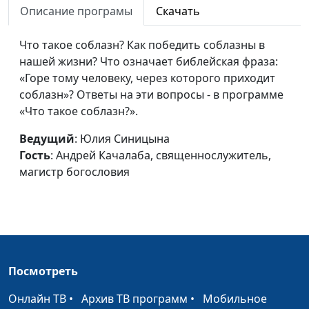
Описание програмы
Скачать
Является ли богатство
Юлия Синицына,
#
пороком?
Что такое соблазн? Как победить соблазны в
Андрей Качалаба,
нашей жизни? Что означает библейская фраза:
священнослужитель,
«Горе тому человеку, через которого приходит
магистр богословия
соблазн»? Ответы на эти вопросы - в программе
Ревность Божья
Юлия Синицына,
#
«Что такое соблазн?».
Андрей Качалаба,
Ведущий
: Юлия Синицына
священнослужитель,
Гость
: Андрей Качалаба, священнослужитель,
магистр богословия
магистр богословия
Бережливость и жадность
Юлия Синицына,
#
Андрей Качалаба,
священнослужитель,
магистр богословия
Благословение от Господа
Юлия Синицына,
#
Посмотреть
Андрей Качалаба,
священнослужитель,
Онлайн ТВ
•
Архив ТВ программ
•
Мобильное