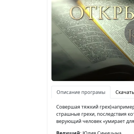
Описание програмы
Скачат
Совершая тяжкий грех(например,
страшные грехи, последствия к
верующий человек «умирает для г
Ведущий
: Юлия Синицына