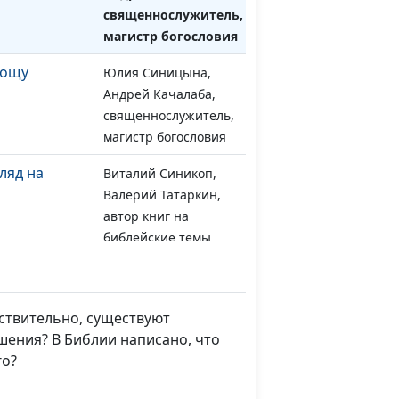
священнослужитель,
магистр богословия
рощу
Юлия Синицына,
#1034
Андрей Качалаба,
священнослужитель,
магистр богословия
ляд на
Виталий Синикоп,
#1033
Валерий Татаркин,
автор книг на
библейские темы
жду Богом и
Виталий Синикоп,
#1032
Валерий Татаркин,
автор книг на
йствительно, существуют
библейские темы
шения? В Библии написано, что
го?
Виталий Синикоп,
#1031
ие судьбы
Валерий Татаркин,