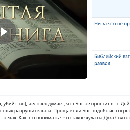
Ни за что не п
Библейский взг
развод
Посредники ме
ь
человеком
 убийство), человек думает, что Бог не простит его. Де
оторых разрушительны. Прощает ли Бог подобные согре
реха». Как это понимать? Что такое хула на Духа Свято
Божественное
предопределен