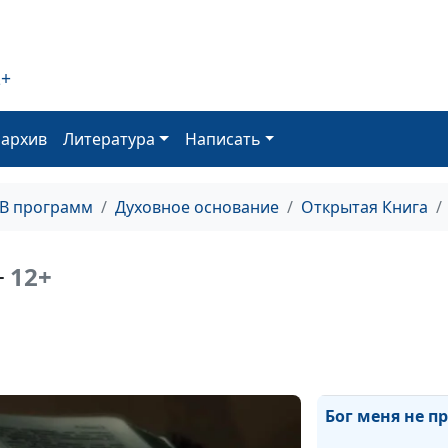
2+
Сострадание
оархив
Литература
Написать
Целомудрие
ТВ программ
Духовное основание
Открытая Книга
12+
т
Христианское 
Бог меня не п