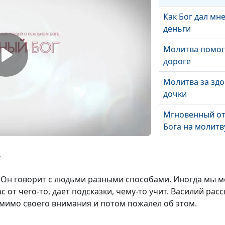
Как Бог дал мн
деньги
Молитва помог
дороге
Молитва за зд
дочки
Мгновенный от
Бога на молитв
Моя встреча с
ь
ангелом
и. Он говорит с людьми разными способами. Иногда мы 
Верующему всё
с от чего-то, дает подсказки, чему-то учит. Василий рас
благо
 мимо своего внимания и потом пожалел об этом.
Как я выбирал
невесту