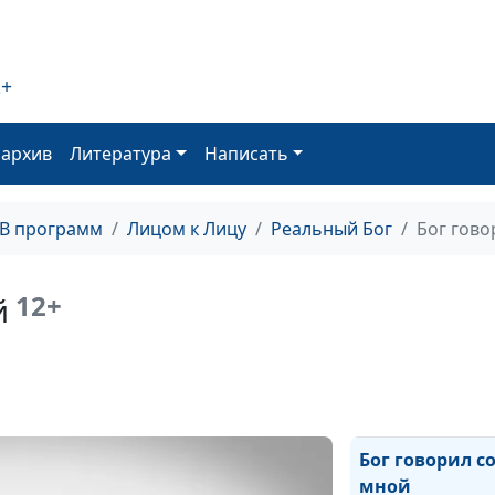
Молитва о пом
родах
2+
Ангел на дорог
оархив
Литература
Написать
Божья забота в
жизни
Бог дал мне от
ТВ программ
Лицом к Лицу
Реальный Бог
Бог гово
Как Бог дал мн
подсказку
12+
й
Как я стал ве
Бог спас меня 
гибели
Бог говорил с
мной