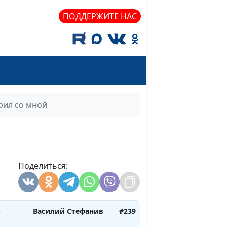
ПОДДЕРЖИТЕ НАС
ощи в
Евгения Стефанив
#246
е
Евгения Стефанив
#245
 моей
Евгения Стефанив
#244
вет
Василий Стефанив
#243
рил со мной
е
Василий Стефанив
#242
рующим
Василий Стефанив
#241
Поделиться:
от
Василий Стефанив
#240
о
Василий Стефанив
#239