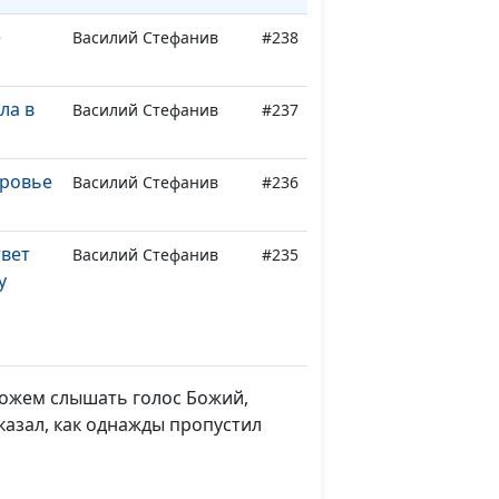
е
Василий Стефанив
#238
ла в
Василий Стефанив
#237
оровье
Василий Стефанив
#236
вет
Василий Стефанив
#235
у
Василий Стефанив
#234
можем слышать голос Божий,
 во
Василий Стефанив
#233
сказал, как однажды пропустил
Василий Стефанив
#232