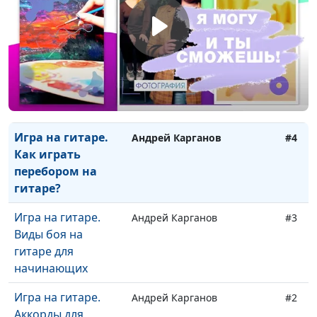
Научись игре на
гитаре с нуля за 7
дней
Игра на гитаре.
Андрей Карганов
#5
Как играть по
табулатуре
Игра на гитаре.
Андрей Карганов
#4
Как играть
перебором на
гитаре?
Игра на гитаре.
Андрей Карганов
#3
Виды боя на
гитаре для
начинающих
Игра на гитаре.
Андрей Карганов
#2
Аккорды для