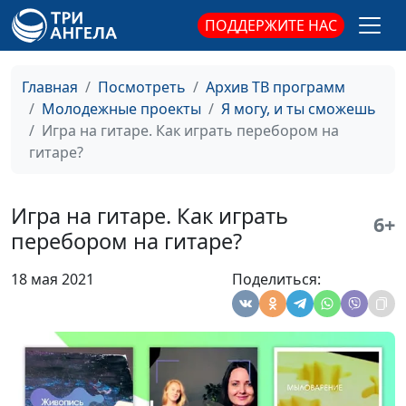
Подарочный
ПОДДЕРЖИТЕ НАС
конверт
Скрапбукинг.
Анна Кузнецова
#9
Главная
Посмотреть
Архив ТВ программ
Подарочная
Молодежные проекты
Я могу, и ты сможешь
открытка
Игра на гитаре. Как играть перебором на
Скрапбукинг.
Анна Кузнецова
#8
гитаре?
Инструменты и
материалы
Игра на гитаре. Как играть
6+
Игра на гитаре.
Андрей Карганов
#7
перебором на гитаре?
Что нужно для
того, чтобы
18 мая 2021
Поделиться:
сыграть любую
песню?
Игра на гитаре.
Андрей Карганов
#6
Как играть барре
на гитаре.