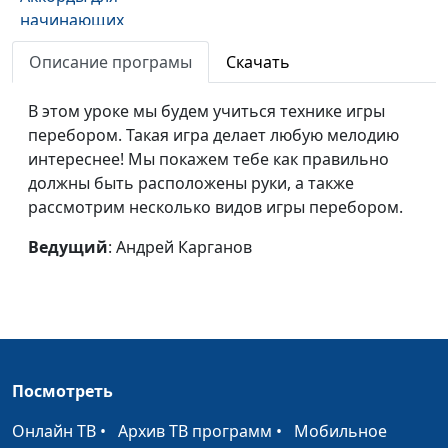
начинающих
Игра на гитаре. С
Описание програмы
Скачать
Андрей Карганов
#1
чего начать
учиться?
В этом уроке мы будем учиться технике игры
перебором. Такая игра делает любую мелодию
интереснее! Мы покажем тебе как правильно
должны быть расположены руки, а также
рассмотрим несколько видов игры перебором.
Ведущий
: Андрей Карганов
Посмотреть
Онлайн ТВ
•
Архив ТВ программ
•
Мобильное