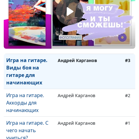
Как играть по
табулатуре
Игра на гитаре.
Андрей Карганов
#4
Как играть
перебором на
гитаре?
Игра на гитаре.
Андрей Карганов
#3
Виды боя на
гитаре для
начинающих
Игра на гитаре.
Андрей Карганов
#2
Аккорды для
начинающих
Игра на гитаре. С
Андрей Карганов
#1
чего начать
учиться?