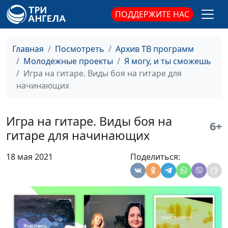
открытка
ПОДДЕРЖИТЕ НАС
Скрапбукинг.
Анна Кузнецова
#8
Инструменты и
Главная
Посмотреть
Архив ТВ программ
материалы
Молодежные проекты
Я могу, и ты сможешь
Игра на гитаре.
Андрей Карганов
#7
Игра на гитаре. Виды боя на гитаре для
Что нужно для
начинающих
того, чтобы
сыграть любую
Игра на гитаре. Виды боя на
песню?
6+
гитаре для начинающих
Игра на гитаре.
Андрей Карганов
#6
Как играть барре
18 мая 2021
Поделиться:
на гитаре.
Научись игре на
гитаре с нуля за 7
дней
Игра на гитаре.
Андрей Карганов
#5