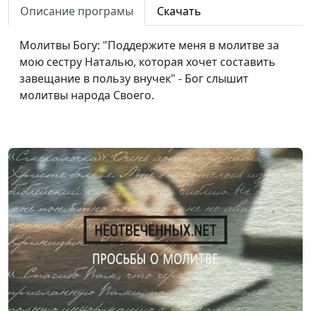
Описание програмы
Скачать
Мы молимся вместе 17
#17
Молитвы Богу: "Поддержите меня в молитве за
Мы молимся вместе 16
#16
мою сестру Наталью, которая хочет составить
Мы молимся вместе 15
#15
завещание в пользу внучек" - Бог слышит
молитвы народа Своего.
Мы молимся вместе 14
#14
Мы молимся вместе 13
#13
Мы молимся вместе 12
#12
Мы молимся вместе 11
#11
Мы молимся вместе 10
#10
Мы молимся вместе 9
#9
Мы молимся вместе 8
#8
Мы молимся вместе 7
#7