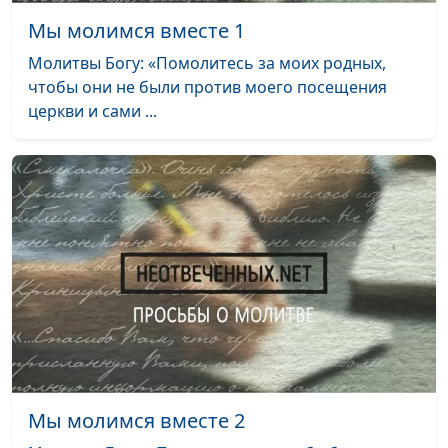
Мы молимся вместе 1
Мы молимся вместе 6
#6
Молитвы Богу: «Помолитесь за моих родных,
Мы молимся вместе 5
#5
чтобы они не были против моего посещения
церкви и сами ...
Мы молимся вместе 4
#4
Мы молимся вместе 3
#3
Мы молимся вместе 2
#2
Мы молимся вместе 1
#1
Мы молимся вместе 2