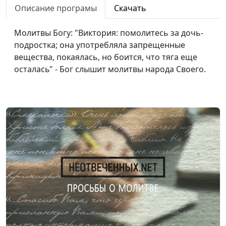
Описание програмы
Скачать
Мы молимся вместе 15
#15
Молитвы Богу: "Виктория: помолитесь за дочь-
Мы молимся вместе 14
#14
подростка; она употребляла запрещенные
Мы молимся вместе 13
#13
вещества, покаялась, но боится, что тяга еще
осталась" - Бог слышит молитвы народа Своего.
Мы молимся вместе 12
#12
Мы молимся вместе 11
#11
Мы молимся вместе 10
#10
Мы молимся вместе 9
#9
Мы молимся вместе 8
#8
Мы молимся вместе 7
#7
Мы молимся вместе 6
#6
Мы молимся вместе 5
#5