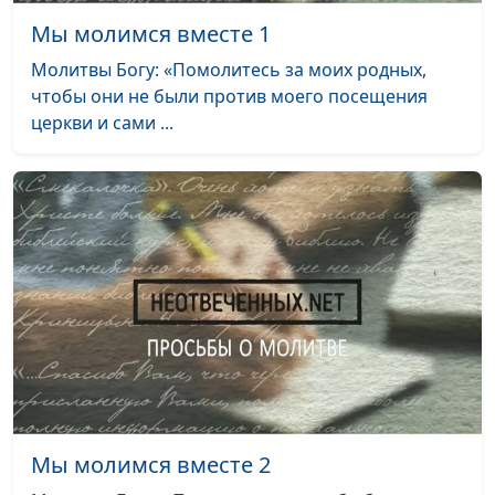
Мы молимся вместе 1
Мы молимся вместе 4
#4
Молитвы Богу: «Помолитесь за моих родных,
Мы молимся вместе 3
#3
чтобы они не были против моего посещения
церкви и сами ...
Мы молимся вместе 2
#2
Мы молимся вместе 1
#1
Мы молимся вместе 2