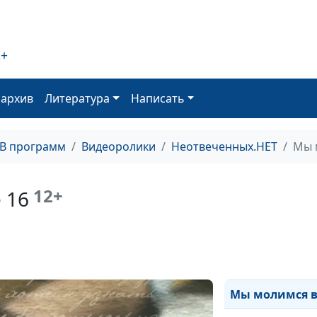
Мы молимся вм
Мы молимся вм
2+
Мы молимся вм
Мы молимся вм
оархив
Литература
Написать
Мы молимся вм
ТВ программ
Видеоролики
Неотвеченных.НЕТ
Мы 
Мы молимся вм
Мы молимся вм
12+
 16
Мы молимся вм
Мы молимся вм
Мы молимся вм
Мы молимся в