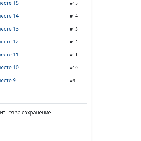
есте 15
#15
есте 14
#14
есте 13
#13
есте 12
#12
есте 11
#11
есте 10
#10
есте 9
#9
есте 8
#8
есте 7
#7
иться за сохранение
есте 6
#6
есте 5
#5