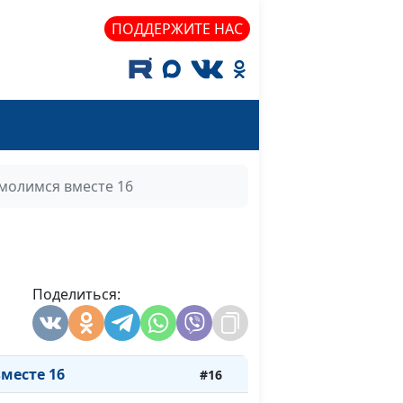
есте 26
#26
ПОДДЕРЖИТЕ НАС
есте 25
#25
есте 24
#24
есте 23
#23
есте 22
#22
молимся вместе 16
есте 21
#21
есте 20
#20
есте 19
#19
Поделиться:
есте 18
#18
есте 17
#17
месте 16
#16