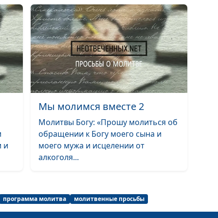
Мы молимся вм
Мы молимся вм
Мы молимся вм
Мы молимся вм
Мы молимся вместе 2
Молитвы Богу: «Прошу молиться об
и
обращении к Богу моего сына и
 и
моего мужа и исцелении от
алкоголя...
программа молитва
молитвенные просьбы