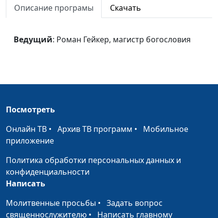
благословения
магистр богословия
Описание програмы
Скачать
Путь веры
Роман Гейкер,
#797
магистр богословия
Ведущий
: Роман Гейкер, магистр богословия
Исход борьбы
Ежеля Михаил
#796
Юрьевич
Семь чаш гнева
Ежеля Михаил
#795
Юрьевич
Посмотреть
Три ангела и их весть
Ежеля Михаил
#794
Онлайн ТВ
•
Архив ТВ программ
•
Мобильное
Юрьевич
приложение
Образ зверя
Ежеля Михаил
#793
Политика обработки персональных данных и
Юрьевич
конфиденциальности
Жена и дракон
Ежеля Михаил
#792
Написать
Юрьевич
Молитвенные просьбы
•
Задать вопрос
Семь труб
священнослужителю
•
Написать главному
Ежеля Михаил
#791