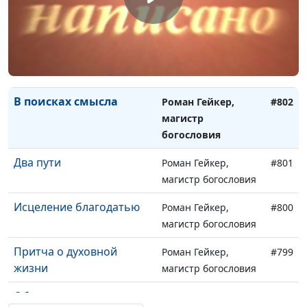
Источник живой воды
Роман Гейкер,
#804
магистр богословия
Божье благо
Роман Гейкер,
#803
магистр богословия
В поисках смысла
Роман Гейкер,
#802
магистр
богословия
Два пути
Роман Гейкер,
#801
магистр богословия
Исцеление благодатью
Роман Гейкер,
#800
магистр богословия
Притча о духовной
Роман Гейкер,
#799
жизни
магистр богословия
Обретение
Роман Гейкер,
#798