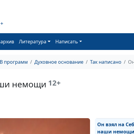
Чувство вины
Три Божьих пр
2+
Пророк, бегаю
оархив
Литература
Написать
Бога
Радуйтесь,
ТВ программ
Духовное основание
Так написано
Он
праведные о Г
Несостоявший
12+
аши немощи
ученик Христа
Кто будет веро
креститься, сп
будет
Он взял на Се
наши немощ