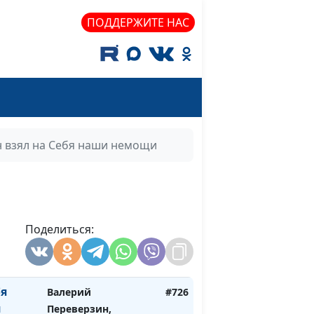
Валерий Переверзин,
#732
священнослужитель
ПОДДЕРЖИТЕ НАС
изыва
Валерий Переверзин,
#731
священнослужитель
щий от
Валерий Переверзин,
#730
священнослужитель
Валерий Переверзин,
#729
 взял на Себя наши немощи
осподе
священнослужитель
ся
Валерий Переверзин,
#728
священнослужитель
вать и
Поделиться:
Валерий Переверзин,
#727
асен
священнослужитель
бя
Валерий
#726
и
Переверзин,