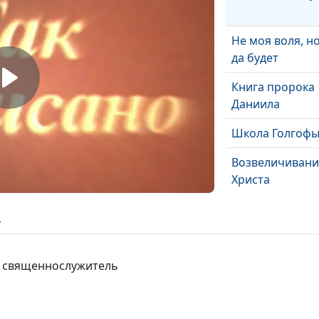
Не моя воля, н
да будет
Книга пророка
Даниила
Школа Голгоф
Возвеличивани
Христа
Послание к
ь
филлипийцам:
участники в
благовествова
, священнослужитель
Мы знаем
Дерзновенная