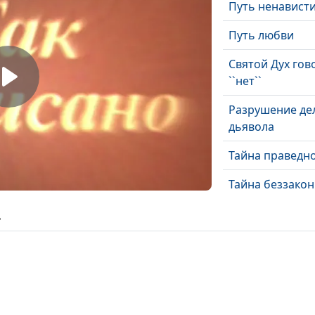
Путь ненавист
Путь любви
Святой Дух гов
``нет``
Разрушение де
дьявола
Тайна праведн
Тайна беззако
Подобные Ему
ь
Когда Он явитс
Живое Слово
Помазание от 