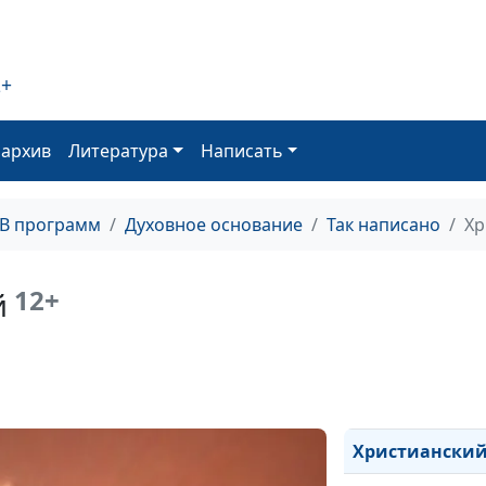
Дерзновенная
молитва
2+
Мы продолжае
верить
оархив
Литература
Написать
Побеждающая 
Преимущества
ТВ программ
Духовное основание
Так написано
Хр
Любовь от Бог
Могущественн
12+
й
Не верьте
Молитва о
праведности
Христианский