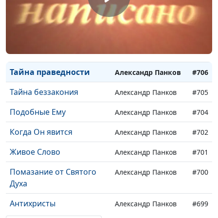
Путь любви
Александр Панков
#709
Святой Дух говорит
Александр Панков
#708
``нет``
Разрушение дел дьявола
Александр Панков
#707
Тайна праведности
Александр Панков
#706
Тайна беззакония
Александр Панков
#705
Подобные Ему
Александр Панков
#704
Когда Он явится
Александр Панков
#702
Живое Слово
Александр Панков
#701
Помазание от Святого
Александр Панков
#700
Духа
Антихристы
Александр Панков
#699