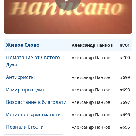
Тайна беззакония
Александр Панков
#705
Подобные Ему
Александр Панков
#704
Когда Он явится
Александр Панков
#702
Живое Слово
Александр Панков
#701
Помазание от Святого
Александр Панков
#700
Духа
Антихристы
Александр Панков
#699
И мир проходит
Александр Панков
#698
Возрастание в благодати
Александр Панков
#697
Истинное христианство
Александр Панков
#696
Познали Его... и
Александр Панков
#695
пребываем в Нем