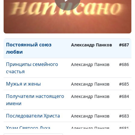
Всеоружие Божие
Александр Панков
#690
Христианская
Александр Панков
#689
справедливость
Члены тела Христова
Александр Панков
#688
Постоянный союз
Александр Панков
#687
любви
Принципы семейного
Александр Панков
#686
счастья
Мужья и жены
Александр Панков
#685
Получатели настоящего
Александр Панков
#684
имени
Последователи Христа
Александр Панков
#683
Храм Святого Духа
Александр Панков
#681