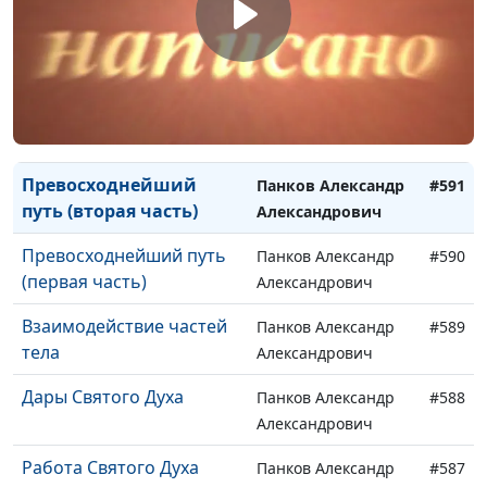
Непонятный язык
Панков Александр
#593
Александрович
Духовные дары
Панков Александр
#592
Александрович
Превосходнейший
Панков Александр
#591
путь (вторая часть)
Александрович
Превосходнейший путь
Панков Александр
#590
(первая часть)
Александрович
Взаимодействие частей
Панков Александр
#589
тела
Александрович
Дары Святого Духа
Панков Александр
#588
Александрович
Работа Святого Духа
Панков Александр
#587