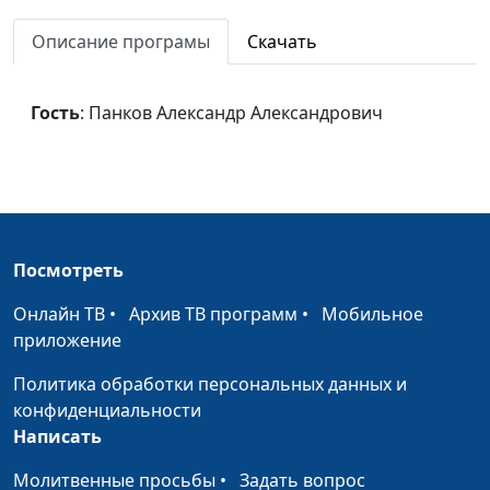
Александрович
Описание програмы
Скачать
Вечеря Господня (вторая
Панков Александр
#586
часть)
Александрович
Гость
: Панков Александр Александрович
Вечеря Господня (первая
Панков Александр
#585
часть)
Александрович
Прославление Бога
Панков Александр
#584
Александрович
Целеустремленная
Панков Александр
#583
Посмотреть
жизнь
Александрович
Онлайн ТВ
•
Архив ТВ программ
•
Мобильное
Опасность
Панков Александр
#582
приложение
дисквалификации
Александрович
Политика обработки персональных данных и
(вторая часть)
конфиденциальности
Опасность
Панков Александр
#581
Написать
дисквалификации
Александрович
Молитвенные просьбы
•
Задать вопрос
(первая часть)