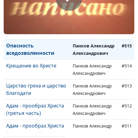
Под благодатью (вторая
Панков Александр
#517
часть)
Александрович
Под благодатью (первая
Панков Александр
#516
часть)
Александрович
Опасность
Панков Александр
#515
вседозволенности
Александрович
Крещение во Христе
Панков Александр
#514
Александрович
Царство греха и царство
Панков Александр
#513
благодати
Александрович
Адам - прообраз Христа
Панков Александр
#512
(третья часть)
Александрович
Адам - прообраз Христа
Панков Александр
#511
(вторая часть)
Александрович