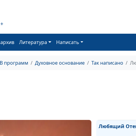
Праведность Б
(первая часть)
2+
Праведность п
оархив
Литература
Написать
Назначение За
ТВ программ
Духовное основание
Так написано
Л
Жизнь, согласн
закону
Авторитет Бож
Закона
Закон и послу
Любящий Оте